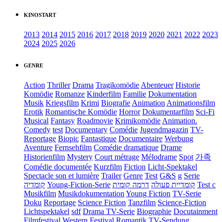
KINOSTART
2013
2014
2015
2016
2017
2018
2019
2020
2021
2022
2023
2024
2025
2026
GENRE
Action
Thriller
Drama
Tragikomödie
Abenteuer
Historie
Komödie
Romanze
Kinderfilm
Familie
Dokumentation
Musik
Kriegsfilm
Krimi
Biografie
Animation
Animationsfilm
Erotik
Romantische Komödie
Horror
Dokumentarfilm
Sci-Fi
Musical
Fantasy
Roadmovie
Krimikomödie
Animation.
Comedy
test
Documentary
Comédie
Jugendmagazin
TV-
Reportage
Biopic
Fantastique
Documentaire
Werbung
Aventure
Fernsehfilm
Comédie dramatique
Drame
Historienfilm
Mystery
Court métrage
Mélodrame
Spot
가족
Comédie documentée
Kurzfilm
Fiction
Licht-Spektakel
Spectacle son et lumière
Trailer
Genre
Test
G&S
g
Serie
קומדיה
Young-Fiction-Serie
דרמה קומית
קומדיית פעולה
Test c
Musikfilm
Musikdokumentation
Young Fiction
TV-Serie
Doku
Reportage
Science Fiction
Tanzfilm
Science-Fiction
Lichtspektakel
sdf
Drama TV-Serie
Biographie
Docutainment
Filmfestival
Western
Festival
Romantik
TV-Sendung