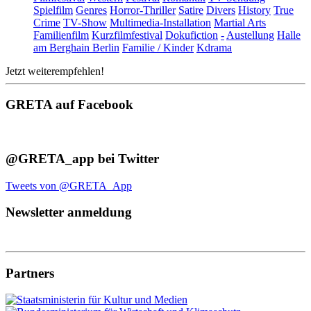
Spielfilm
Genres
Horror-Thriller
Satire
Divers
History
True
Crime
TV-Show
Multimedia-Installation
Martial Arts
Familienfilm
Kurzfilmfestival
Dokufiction
-
Austellung
Halle
am Berghain Berlin
Familie / Kinder
Kdrama
Jetzt weiterempfehlen!
GRETA auf Facebook
@GRETA_app bei Twitter
Tweets von @GRETA_App
Newsletter anmeldung
Partners