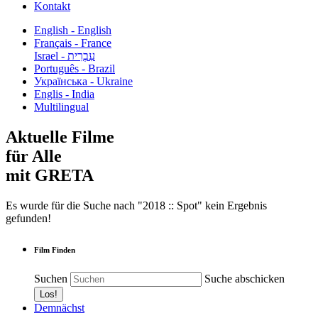
Kontakt
English - English
Français - France
עִבְרִית - Israel
Português - Brazil
Українська - Ukraine
Englis - India
Multilingual
Aktuelle Filme
für Alle
mit GRETA
Es wurde für die Suche nach "2018 :: Spot" kein Ergebnis
gefunden!
Film Finden
Suchen
Suche abschicken
Demnächst