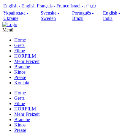
English - English
Français - France
עִבְרִית - Israel
Українська -
Svenska -
Português -
English -
Ukraine
Sweden
Brazil
India
Menü
Home
Greta
Filme
HÖRFILM
Mehr Freizeit
Branche
Kinos
Presse
Kontakt
Home
Greta
Filme
HÖRFILM
Mehr Freizeit
Branche
Kinos
Presse