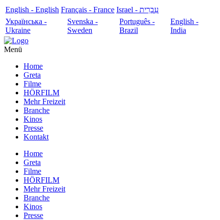
English - English
Français - France
עִבְרִית - Israel
Українська -
Svenska -
Português -
English -
Ukraine
Sweden
Brazil
India
Menü
Home
Greta
Filme
HÖRFILM
Mehr Freizeit
Branche
Kinos
Presse
Kontakt
Home
Greta
Filme
HÖRFILM
Mehr Freizeit
Branche
Kinos
Presse