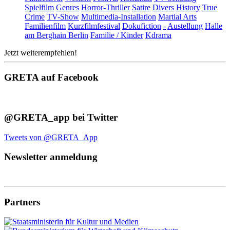
Spielfilm
Genres
Horror-Thriller
Satire
Divers
History
True
Crime
TV-Show
Multimedia-Installation
Martial Arts
Familienfilm
Kurzfilmfestival
Dokufiction
-
Austellung
Halle
am Berghain Berlin
Familie / Kinder
Kdrama
Jetzt weiterempfehlen!
GRETA auf Facebook
@GRETA_app bei Twitter
Tweets von @GRETA_App
Newsletter anmeldung
Partners