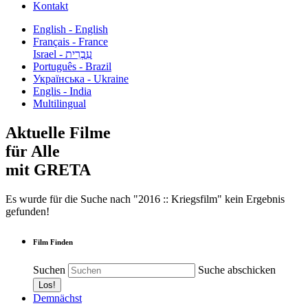
Kontakt
English - English
Français - France
עִבְרִית - Israel
Português - Brazil
Українська - Ukraine
Englis - India
Multilingual
Aktuelle Filme
für Alle
mit GRETA
Es wurde für die Suche nach "2016 :: Kriegsfilm" kein Ergebnis
gefunden!
Film Finden
Suchen
Suche abschicken
Demnächst