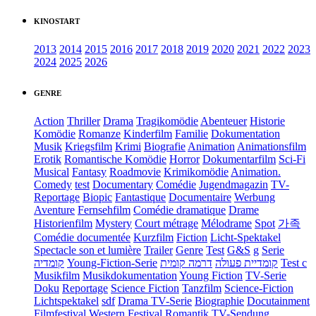
KINOSTART
2013
2014
2015
2016
2017
2018
2019
2020
2021
2022
2023
2024
2025
2026
GENRE
Action
Thriller
Drama
Tragikomödie
Abenteuer
Historie
Komödie
Romanze
Kinderfilm
Familie
Dokumentation
Musik
Kriegsfilm
Krimi
Biografie
Animation
Animationsfilm
Erotik
Romantische Komödie
Horror
Dokumentarfilm
Sci-Fi
Musical
Fantasy
Roadmovie
Krimikomödie
Animation.
Comedy
test
Documentary
Comédie
Jugendmagazin
TV-
Reportage
Biopic
Fantastique
Documentaire
Werbung
Aventure
Fernsehfilm
Comédie dramatique
Drame
Historienfilm
Mystery
Court métrage
Mélodrame
Spot
가족
Comédie documentée
Kurzfilm
Fiction
Licht-Spektakel
Spectacle son et lumière
Trailer
Genre
Test
G&S
g
Serie
קומדיה
Young-Fiction-Serie
דרמה קומית
קומדיית פעולה
Test c
Musikfilm
Musikdokumentation
Young Fiction
TV-Serie
Doku
Reportage
Science Fiction
Tanzfilm
Science-Fiction
Lichtspektakel
sdf
Drama TV-Serie
Biographie
Docutainment
Filmfestival
Western
Festival
Romantik
TV-Sendung