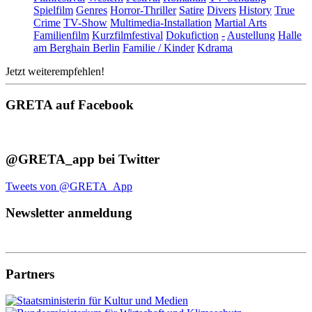
Spielfilm
Genres
Horror-Thriller
Satire
Divers
History
True
Crime
TV-Show
Multimedia-Installation
Martial Arts
Familienfilm
Kurzfilmfestival
Dokufiction
-
Austellung
Halle
am Berghain Berlin
Familie / Kinder
Kdrama
Jetzt weiterempfehlen!
GRETA auf Facebook
@GRETA_app bei Twitter
Tweets von @GRETA_App
Newsletter anmeldung
Partners