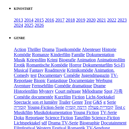
KINOSTART
2013
2014
2015
2016
2017
2018
2019
2020
2021
2022
2023
2024
2025
2026
GENRE
Action
Thriller
Drama
Tragikomödie
Abenteuer
Historie
Komödie
Romanze
Kinderfilm
Familie
Dokumentation
Musik
Kriegsfilm
Krimi
Biografie
Animation
Animationsfilm
Erotik
Romantische Komödie
Horror
Dokumentarfilm
Sci-Fi
Musical
Fantasy
Roadmovie
Krimikomödie
Animation.
Comedy
test
Documentary
Comédie
Jugendmagazin
TV-
Reportage
Biopic
Fantastique
Documentaire
Werbung
Aventure
Fernsehfilm
Comédie dramatique
Drame
Historienfilm
Mystery
Court métrage
Mélodrame
Spot
가족
Comédie documentée
Kurzfilm
Fiction
Licht-Spektakel
Spectacle son et lumière
Trailer
Genre
Test
G&S
g
Serie
קומדיה
Young-Fiction-Serie
דרמה קומית
קומדיית פעולה
Test c
Musikfilm
Musikdokumentation
Young Fiction
TV-Serie
Doku
Reportage
Science Fiction
Tanzfilm
Science-Fiction
Lichtspektakel
sdf
Drama TV-Serie
Biographie
Docutainment
Filmfestival
Western
Festival
Romantik
TV-Sendung