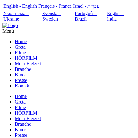
English - English
Français - France
עִבְרִית - Israel
Українська -
Svenska -
Português -
English -
Ukraine
Sweden
Brazil
India
Menü
Home
Greta
Filme
HÖRFILM
Mehr Freizeit
Branche
Kinos
Presse
Kontakt
Home
Greta
Filme
HÖRFILM
Mehr Freizeit
Branche
Kinos
Presse