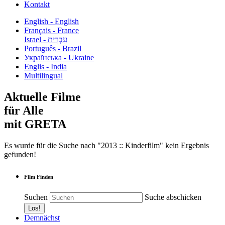
Kontakt
English - English
Français - France
עִבְרִית - Israel
Português - Brazil
Українська - Ukraine
Englis - India
Multilingual
Aktuelle Filme
für Alle
mit GRETA
Es wurde für die Suche nach "2013 :: Kinderfilm" kein Ergebnis
gefunden!
Film Finden
Suchen
Suche abschicken
Demnächst