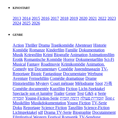
KINOSTART
2013
2014
2015
2016
2017
2018
2019
2020
2021
2022
2023
2024
2025
2026
GENRE
Action
Thriller
Drama
Tragikomödie
Abenteuer
Historie
Komödie
Romanze
Kinderfilm
Familie
Dokumentation
Musik
Kriegsfilm
Krimi
Biografie
Animation
Animationsfilm
Erotik
Romantische Komödie
Horror
Dokumentarfilm
Sci-Fi
Musical
Fantasy
Roadmovie
Krimikomödie
Animation.
Comedy
test
Documentary
Comédie
Jugendmagazin
TV-
Reportage
Biopic
Fantastique
Documentaire
Werbung
Aventure
Fernsehfilm
Comédie dramatique
Drame
Historienfilm
Mystery
Court métrage
Mélodrame
Spot
가족
Comédie documentée
Kurzfilm
Fiction
Licht-Spektakel
Spectacle son et lumière
Trailer
Genre
Test
G&S
g
Serie
קומדיה
Young-Fiction-Serie
דרמה קומית
קומדיית פעולה
Test c
Musikfilm
Musikdokumentation
Young Fiction
TV-Serie
Doku
Reportage
Science Fiction
Tanzfilm
Science-Fiction
Lichtspektakel
sdf
Drama TV-Serie
Biographie
Docutainment
Filmfestival
Western
Festival
Romantik
TV-Sendung