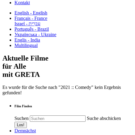
Kontakt
English - English
Français - France
עִבְרִית - Israel
Português - Brazil
Українська - Ukraine
Englis - India
Multilingual
Aktuelle Filme
für Alle
mit GRETA
Es wurde für die Suche nach "2021 :: Comedy" kein Ergebnis
gefunden!
Film Finden
Suchen
Suche abschicken
Demnächst