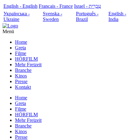
English - English
Français - France
עִבְרִית - Israel
Українська -
Svenska -
Português -
English -
Ukraine
Sweden
Brazil
India
Menü
Home
Greta
Filme
HÖRFILM
Mehr Freizeit
Branche
Kinos
Presse
Kontakt
Home
Greta
Filme
HÖRFILM
Mehr Freizeit
Branche
Kinos
Presse