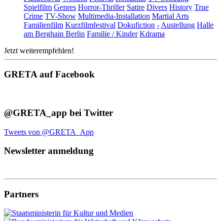
Spielfilm
Genres
Horror-Thriller
Satire
Divers
History
True
Crime
TV-Show
Multimedia-Installation
Martial Arts
Familienfilm
Kurzfilmfestival
Dokufiction
-
Austellung
Halle
am Berghain Berlin
Familie / Kinder
Kdrama
Jetzt weiterempfehlen!
GRETA auf Facebook
@GRETA_app bei Twitter
Tweets von @GRETA_App
Newsletter anmeldung
Partners