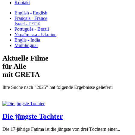
Kontakt
English - English
Français - France
עִבְרִית - Israel
Português - Brazil
Українська - Ukraine
Englis - India
Multilingual
Aktuelle Filme
für Alle
mit GRETA
Ihre Suche nach "2025" hat folgende Ergebnisse geliefert:
Die jüngste Tochter
Die 17-jährige Fatima ist die jüngste von drei Töchtern einer...