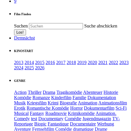
9
Film Finden
Suchen
Suche abschicken
Demnächst
KINOSTART
2013
2014
2015
2016
2017
2018
2019
2020
2021
2022
2023
2024
2025
2026
GENRE
Action
Thriller
Drama
Tragikomödie
Abenteuer
Historie
Komödie
Romanze
Kinderfilm
Familie
Dokumentation
Musik
Kriegsfilm
Krimi
Biografie
Animation
Animationsfilm
Erotik
Romantische Komödie
Horror
Dokumentarfilm
Sci-Fi
Musical
Fantasy
Roadmovie
Krimikomödie
Animation.
Comedy
test
Documentary
Comédie
Jugendmagazin
TV-
Reportage
Biopic
Fantastique
Documentaire
Werbung
Aventure
Fernsehfilm
Comédie dramatique
Drame