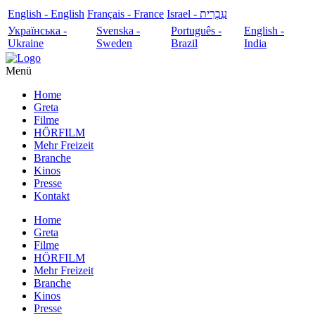
English - English
Français - France
עִבְרִית - Israel
Українська -
Svenska -
Português -
English -
Ukraine
Sweden
Brazil
India
Menü
Home
Greta
Filme
HÖRFILM
Mehr Freizeit
Branche
Kinos
Presse
Kontakt
Home
Greta
Filme
HÖRFILM
Mehr Freizeit
Branche
Kinos
Presse