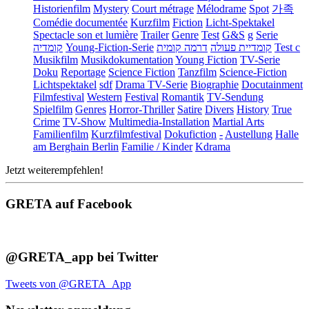
Historienfilm
Mystery
Court métrage
Mélodrame
Spot
가족
Comédie documentée
Kurzfilm
Fiction
Licht-Spektakel
Spectacle son et lumière
Trailer
Genre
Test
G&S
g
Serie
קומדיה
Young-Fiction-Serie
דרמה קומית
קומדיית פעולה
Test c
Musikfilm
Musikdokumentation
Young Fiction
TV-Serie
Doku
Reportage
Science Fiction
Tanzfilm
Science-Fiction
Lichtspektakel
sdf
Drama TV-Serie
Biographie
Docutainment
Filmfestival
Western
Festival
Romantik
TV-Sendung
Spielfilm
Genres
Horror-Thriller
Satire
Divers
History
True
Crime
TV-Show
Multimedia-Installation
Martial Arts
Familienfilm
Kurzfilmfestival
Dokufiction
-
Austellung
Halle
am Berghain Berlin
Familie / Kinder
Kdrama
Jetzt weiterempfehlen!
GRETA auf Facebook
@GRETA_app bei Twitter
Tweets von @GRETA_App