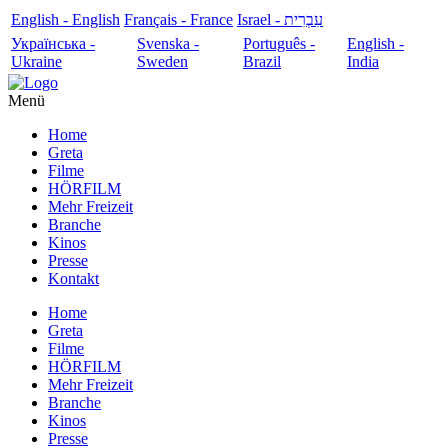
English - English
Français - France
עִבְרִית - Israel
Українська -
Svenska -
Português -
English -
Ukraine
Sweden
Brazil
India
Menü
Home
Greta
Filme
HÖRFILM
Mehr Freizeit
Branche
Kinos
Presse
Kontakt
Home
Greta
Filme
HÖRFILM
Mehr Freizeit
Branche
Kinos
Presse