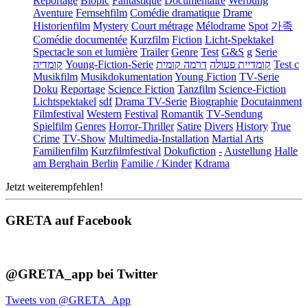
Reportage
Biopic
Fantastique
Documentaire
Werbung
Aventure
Fernsehfilm
Comédie dramatique
Drame
Historienfilm
Mystery
Court métrage
Mélodrame
Spot
가족
Comédie documentée
Kurzfilm
Fiction
Licht-Spektakel
Spectacle son et lumière
Trailer
Genre
Test
G&S
g
Serie
קומדיה
Young-Fiction-Serie
דרמה קומית
קומדיית פעולה
Test c
Musikfilm
Musikdokumentation
Young Fiction
TV-Serie
Doku
Reportage
Science Fiction
Tanzfilm
Science-Fiction
Lichtspektakel
sdf
Drama TV-Serie
Biographie
Docutainment
Filmfestival
Western
Festival
Romantik
TV-Sendung
Spielfilm
Genres
Horror-Thriller
Satire
Divers
History
True
Crime
TV-Show
Multimedia-Installation
Martial Arts
Familienfilm
Kurzfilmfestival
Dokufiction
-
Austellung
Halle
am Berghain Berlin
Familie / Kinder
Kdrama
Jetzt weiterempfehlen!
GRETA auf Facebook
@GRETA_app bei Twitter
Tweets von @GRETA_App