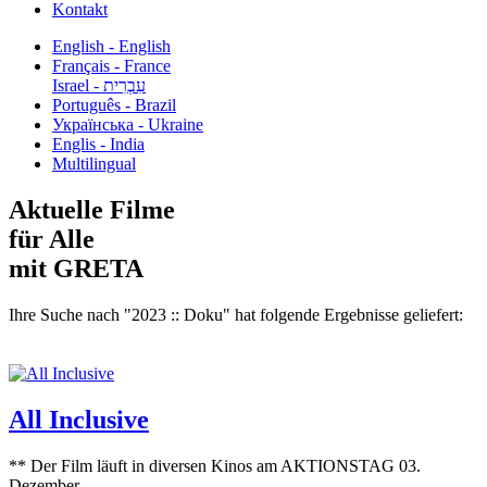
Kontakt
English - English
Français - France
עִבְרִית - Israel
Português - Brazil
Українська - Ukraine
Englis - India
Multilingual
Aktuelle Filme
für Alle
mit GRETA
Ihre Suche nach "2023 :: Doku" hat folgende Ergebnisse geliefert:
All Inclusive
** Der Film läuft in diversen Kinos am AKTIONSTAG 03.
Dezember...