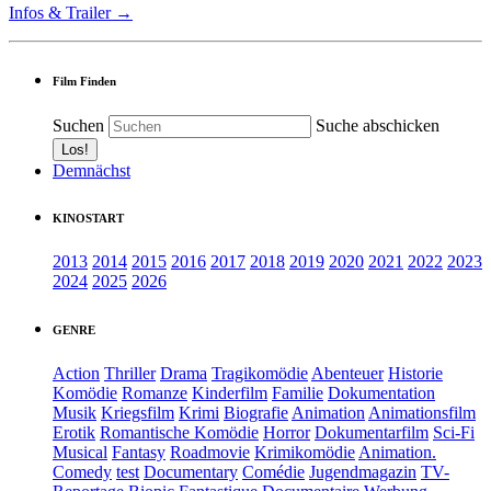
Infos & Trailer →
Film Finden
Suchen
Suche abschicken
Demnächst
KINOSTART
2013
2014
2015
2016
2017
2018
2019
2020
2021
2022
2023
2024
2025
2026
GENRE
Action
Thriller
Drama
Tragikomödie
Abenteuer
Historie
Komödie
Romanze
Kinderfilm
Familie
Dokumentation
Musik
Kriegsfilm
Krimi
Biografie
Animation
Animationsfilm
Erotik
Romantische Komödie
Horror
Dokumentarfilm
Sci-Fi
Musical
Fantasy
Roadmovie
Krimikomödie
Animation.
Comedy
test
Documentary
Comédie
Jugendmagazin
TV-