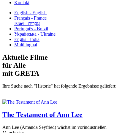
Kontakt
English - English
Français - France
עִבְרִית - Israel
Português - Brazil
Українська - Ukraine
Englis - India
Multilingual
Aktuelle Filme
für Alle
mit GRETA
Ihre Suche nach "Historie" hat folgende Ergebnisse geliefert:
The Testament of Ann Lee
Ann Lee (Amanda Seyfried) wächst im vorindustriellen
Manchester...