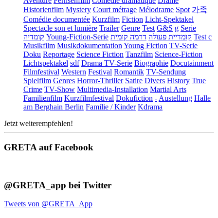
Aventure
Fernsehfilm
Comédie dramatique
Drame
Historienfilm
Mystery
Court métrage
Mélodrame
Spot
가족
Comédie documentée
Kurzfilm
Fiction
Licht-Spektakel
Spectacle son et lumière
Trailer
Genre
Test
G&S
g
Serie
קומדיה
Young-Fiction-Serie
דרמה קומית
קומדיית פעולה
Test c
Musikfilm
Musikdokumentation
Young Fiction
TV-Serie
Doku
Reportage
Science Fiction
Tanzfilm
Science-Fiction
Lichtspektakel
sdf
Drama TV-Serie
Biographie
Docutainment
Filmfestival
Western
Festival
Romantik
TV-Sendung
Spielfilm
Genres
Horror-Thriller
Satire
Divers
History
True
Crime
TV-Show
Multimedia-Installation
Martial Arts
Familienfilm
Kurzfilmfestival
Dokufiction
-
Austellung
Halle
am Berghain Berlin
Familie / Kinder
Kdrama
Jetzt weiterempfehlen!
GRETA auf Facebook
@GRETA_app bei Twitter
Tweets von @GRETA_App