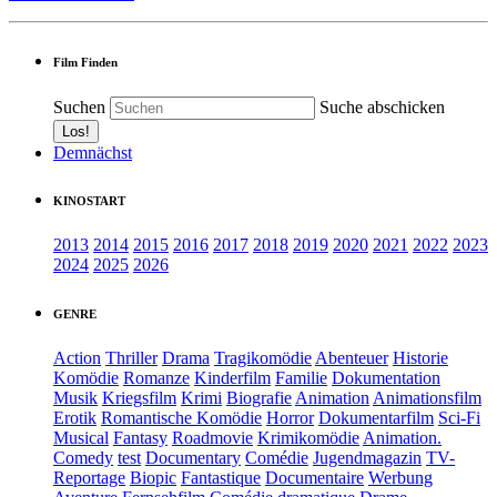
Film Finden
Suchen
Suche abschicken
Demnächst
KINOSTART
2013
2014
2015
2016
2017
2018
2019
2020
2021
2022
2023
2024
2025
2026
GENRE
Action
Thriller
Drama
Tragikomödie
Abenteuer
Historie
Komödie
Romanze
Kinderfilm
Familie
Dokumentation
Musik
Kriegsfilm
Krimi
Biografie
Animation
Animationsfilm
Erotik
Romantische Komödie
Horror
Dokumentarfilm
Sci-Fi
Musical
Fantasy
Roadmovie
Krimikomödie
Animation.
Comedy
test
Documentary
Comédie
Jugendmagazin
TV-
Reportage
Biopic
Fantastique
Documentaire
Werbung