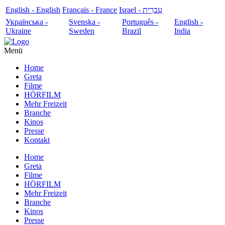
English - English
Français - France
עִבְרִית - Israel
Українська -
Svenska -
Português -
English -
Ukraine
Sweden
Brazil
India
Menü
Home
Greta
Filme
HÖRFILM
Mehr Freizeit
Branche
Kinos
Presse
Kontakt
Home
Greta
Filme
HÖRFILM
Mehr Freizeit
Branche
Kinos
Presse