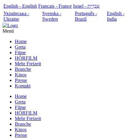
English - English
Français - France
עִבְרִית - Israel
Українська -
Svenska -
Português -
English -
Ukraine
Sweden
Brazil
India
Menü
Home
Greta
Filme
HÖRFILM
Mehr Freizeit
Branche
Kinos
Presse
Kontakt
Home
Greta
Filme
HÖRFILM
Mehr Freizeit
Branche
Kinos
Presse