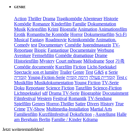
GENRE
Action
Thriller
Drama
Tragikomödie
Abenteuer
Historie
Komödie
Romanze
Kinderfilm
Familie
Dokumentation
Musik
Kriegsfilm
Krimi
Biografie
Animation
Animationsfilm
Erotik
Romantische Komödie
Horror
Dokumentarfilm
Sci-Fi
Musical
Fantasy
Roadmovie
Krimikomödie
Animation.
Comedy
test
Documentary
Comédie
Jugendmagazin
TV-
Reportage
Biopic
Fantastique
Documentaire
Werbung
Aventure
Fernsehfilm
Comédie dramatique
Drame
Historienfilm
Mystery
Court métrage
Mélodrame
Spot
가족
Comédie documentée
Kurzfilm
Fiction
Licht-Spektakel
Spectacle son et lumière
Trailer
Genre
Test
G&S
g
Serie
קומדיה
Young-Fiction-Serie
דרמה קומית
קומדיית פעולה
Test c
Musikfilm
Musikdokumentation
Young Fiction
TV-Serie
Doku
Reportage
Science Fiction
Tanzfilm
Science-Fiction
Lichtspektakel
sdf
Drama TV-Serie
Biographie
Docutainment
Filmfestival
Western
Festival
Romantik
TV-Sendung
Spielfilm
Genres
Horror-Thriller
Satire
Divers
History
True
Crime
TV-Show
Multimedia-Installation
Martial Arts
Familienfilm
Kurzfilmfestival
Dokufiction
-
Austellung
Halle
am Berghain Berlin
Familie / Kinder
Kdrama
Jetzt weiterempfehlen!