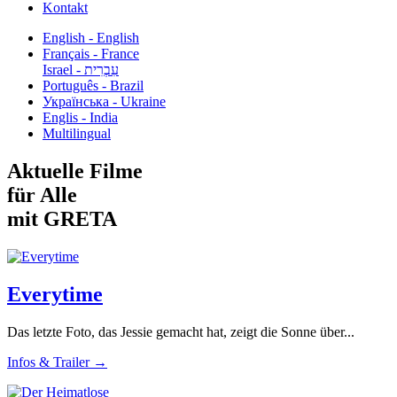
Kontakt
English - English
Français - France
עִבְרִית - Israel
Português - Brazil
Українська - Ukraine
Englis - India
Multilingual
Aktuelle Filme
für Alle
mit GRETA
Everytime
Das letzte Foto, das Jessie gemacht hat, zeigt die Sonne über...
Infos & Trailer →