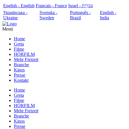
English - English
Français - France
עִבְרִית - Israel
Українська -
Svenska -
Português -
English -
Ukraine
Sweden
Brazil
India
Menü
Home
Greta
Filme
HÖRFILM
Mehr Freizeit
Branche
Kinos
Presse
Kontakt
Home
Greta
Filme
HÖRFILM
Mehr Freizeit
Branche
Kinos
Presse