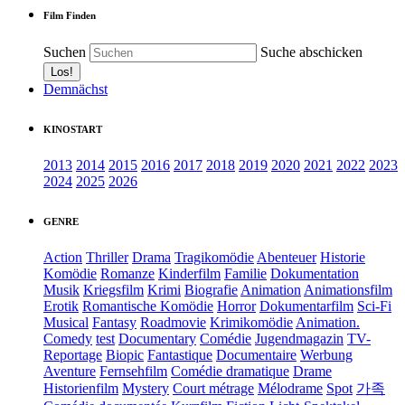
Film Finden
Suchen
Suche abschicken
Demnächst
KINOSTART
2013
2014
2015
2016
2017
2018
2019
2020
2021
2022
2023
2024
2025
2026
GENRE
Action
Thriller
Drama
Tragikomödie
Abenteuer
Historie
Komödie
Romanze
Kinderfilm
Familie
Dokumentation
Musik
Kriegsfilm
Krimi
Biografie
Animation
Animationsfilm
Erotik
Romantische Komödie
Horror
Dokumentarfilm
Sci-Fi
Musical
Fantasy
Roadmovie
Krimikomödie
Animation.
Comedy
test
Documentary
Comédie
Jugendmagazin
TV-
Reportage
Biopic
Fantastique
Documentaire
Werbung
Aventure
Fernsehfilm
Comédie dramatique
Drame
Historienfilm
Mystery
Court métrage
Mélodrame
Spot
가족