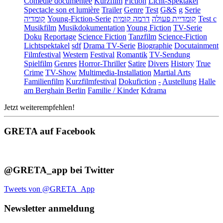
Comédie documentée
Kurzfilm
Fiction
Licht-Spektakel
Spectacle son et lumière
Trailer
Genre
Test
G&S
g
Serie
קומדיה
Young-Fiction-Serie
דרמה קומית
קומדיית פעולה
Test c
Musikfilm
Musikdokumentation
Young Fiction
TV-Serie
Doku
Reportage
Science Fiction
Tanzfilm
Science-Fiction
Lichtspektakel
sdf
Drama TV-Serie
Biographie
Docutainment
Filmfestival
Western
Festival
Romantik
TV-Sendung
Spielfilm
Genres
Horror-Thriller
Satire
Divers
History
True
Crime
TV-Show
Multimedia-Installation
Martial Arts
Familienfilm
Kurzfilmfestival
Dokufiction
-
Austellung
Halle
am Berghain Berlin
Familie / Kinder
Kdrama
Jetzt weiterempfehlen!
GRETA auf Facebook
@GRETA_app bei Twitter
Tweets von @GRETA_App
Newsletter anmeldung