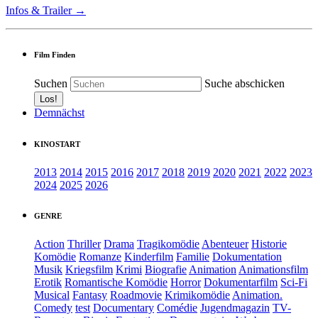
Infos & Trailer →
Film Finden
Suchen
Suche abschicken
Demnächst
KINOSTART
2013
2014
2015
2016
2017
2018
2019
2020
2021
2022
2023
2024
2025
2026
GENRE
Action
Thriller
Drama
Tragikomödie
Abenteuer
Historie
Komödie
Romanze
Kinderfilm
Familie
Dokumentation
Musik
Kriegsfilm
Krimi
Biografie
Animation
Animationsfilm
Erotik
Romantische Komödie
Horror
Dokumentarfilm
Sci-Fi
Musical
Fantasy
Roadmovie
Krimikomödie
Animation.
Comedy
test
Documentary
Comédie
Jugendmagazin
TV-