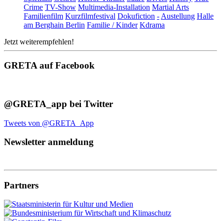
Crime
TV-Show
Multimedia-Installation
Martial Arts
Familienfilm
Kurzfilmfestival
Dokufiction
-
Austellung
Halle
am Berghain Berlin
Familie / Kinder
Kdrama
Jetzt weiterempfehlen!
GRETA auf Facebook
@GRETA_app bei Twitter
Tweets von @GRETA_App
Newsletter anmeldung
Partners