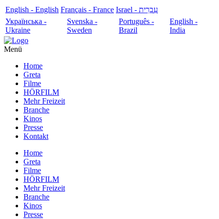
English - English
Français - France
עִבְרִית - Israel
Українська -
Svenska -
Português -
English -
Ukraine
Sweden
Brazil
India
Menü
Home
Greta
Filme
HÖRFILM
Mehr Freizeit
Branche
Kinos
Presse
Kontakt
Home
Greta
Filme
HÖRFILM
Mehr Freizeit
Branche
Kinos
Presse