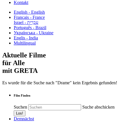
Kontakt
English - English
Français - France
עִבְרִית - Israel
Português - Brazil
Українська - Ukraine
Englis - India
Multilingual
Aktuelle Filme
für Alle
mit GRETA
Es wurde für die Suche nach "Drame" kein Ergebnis gefunden!
Film Finden
Suchen
Suche abschicken
Demnächst