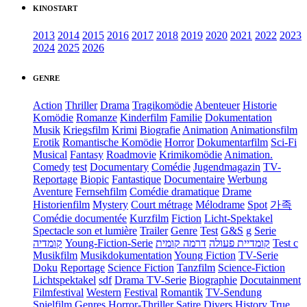
KINOSTART
2013
2014
2015
2016
2017
2018
2019
2020
2021
2022
2023
2024
2025
2026
GENRE
Action
Thriller
Drama
Tragikomödie
Abenteuer
Historie
Komödie
Romanze
Kinderfilm
Familie
Dokumentation
Musik
Kriegsfilm
Krimi
Biografie
Animation
Animationsfilm
Erotik
Romantische Komödie
Horror
Dokumentarfilm
Sci-Fi
Musical
Fantasy
Roadmovie
Krimikomödie
Animation.
Comedy
test
Documentary
Comédie
Jugendmagazin
TV-
Reportage
Biopic
Fantastique
Documentaire
Werbung
Aventure
Fernsehfilm
Comédie dramatique
Drame
Historienfilm
Mystery
Court métrage
Mélodrame
Spot
가족
Comédie documentée
Kurzfilm
Fiction
Licht-Spektakel
Spectacle son et lumière
Trailer
Genre
Test
G&S
g
Serie
קומדיה
Young-Fiction-Serie
דרמה קומית
קומדיית פעולה
Test c
Musikfilm
Musikdokumentation
Young Fiction
TV-Serie
Doku
Reportage
Science Fiction
Tanzfilm
Science-Fiction
Lichtspektakel
sdf
Drama TV-Serie
Biographie
Docutainment
Filmfestival
Western
Festival
Romantik
TV-Sendung
Spielfilm
Genres
Horror-Thriller
Satire
Divers
History
True