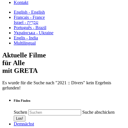
Kontakt
English - English
Français - France
עִבְרִית - Israel
Português - Brazil
Українська - Ukraine
Englis - India
Multilingual
Aktuelle Filme
für Alle
mit GRETA
Es wurde für die Suche nach "2021 :: Divers" kein Ergebnis
gefunden!
Film Finden
Suchen
Suche abschicken
Demnächst