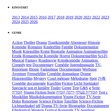
KINOSTART
2013
2014
2015
2016
2017
2018
2019
2020
2021
2022
2023
2024
2025
2026
GENRE
Action
Thriller
Drama
Tragikomödie
Abenteuer
Historie
Komödie
Romanze
Kinderfilm
Familie
Dokumentation
Musik
Kriegsfilm
Krimi
Biografie
Animation
Animationsfilm
Erotik
Romantische Komödie
Horror
Dokumentarfilm
Sci-Fi
Musical
Fantasy
Roadmovie
Krimikomödie
Animation.
Comedy
test
Documentary
Comédie
Jugendmagazin
TV-
Reportage
Biopic
Fantastique
Documentaire
Werbung
Aventure
Fernsehfilm
Comédie dramatique
Drame
Historienfilm
Mystery
Court métrage
Mélodrame
Spot
가족
Comédie documentée
Kurzfilm
Fiction
Licht-Spektakel
Spectacle son et lumière
Trailer
Genre
Test
G&S
g
Serie
קומדיה
Young-Fiction-Serie
דרמה קומית
קומדיית פעולה
Test c
Musikfilm
Musikdokumentation
Young Fiction
TV-Serie
Doku
Reportage
Science Fiction
Tanzfilm
Science-Fiction
Lichtspektakel
sdf
Drama TV-Serie
Biographie
Docutainment
Filmfestival
Western
Festival
Romantik
TV-Sendung