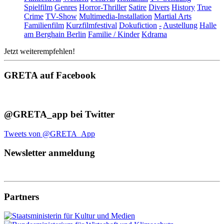
Spielfilm
Genres
Horror-Thriller
Satire
Divers
History
True
Crime
TV-Show
Multimedia-Installation
Martial Arts
Familienfilm
Kurzfilmfestival
Dokufiction
-
Austellung
Halle
am Berghain Berlin
Familie / Kinder
Kdrama
Jetzt weiterempfehlen!
GRETA auf Facebook
@GRETA_app bei Twitter
Tweets von @GRETA_App
Newsletter anmeldung
Partners