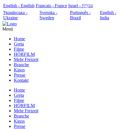
English - English
Français - France
עִבְרִית - Israel
Українська -
Svenska -
Português -
English -
Ukraine
Sweden
Brazil
India
Menü
Home
Greta
Filme
HÖRFILM
Mehr Freizeit
Branche
Kinos
Presse
Kontakt
Home
Greta
Filme
HÖRFILM
Mehr Freizeit
Branche
Kinos
Presse