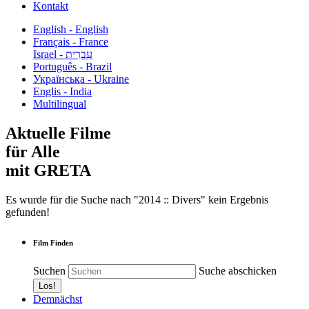
Kontakt
English - English
Français - France
עִבְרִית - Israel
Português - Brazil
Українська - Ukraine
Englis - India
Multilingual
Aktuelle Filme
für Alle
mit GRETA
Es wurde für die Suche nach "2014 :: Divers" kein Ergebnis
gefunden!
Film Finden
Suchen
Suche abschicken
Demnächst