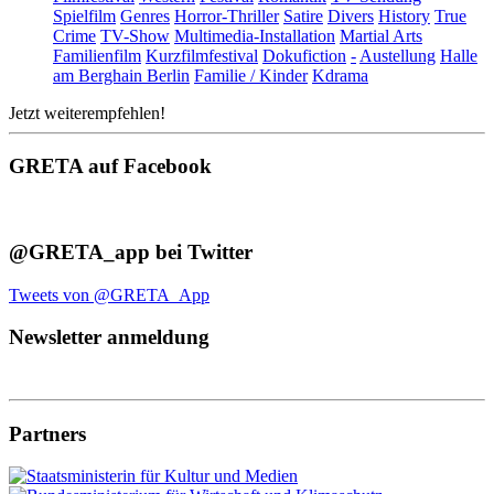
Spielfilm
Genres
Horror-Thriller
Satire
Divers
History
True
Crime
TV-Show
Multimedia-Installation
Martial Arts
Familienfilm
Kurzfilmfestival
Dokufiction
-
Austellung
Halle
am Berghain Berlin
Familie / Kinder
Kdrama
Jetzt weiterempfehlen!
GRETA auf Facebook
@GRETA_app bei Twitter
Tweets von @GRETA_App
Newsletter anmeldung
Partners