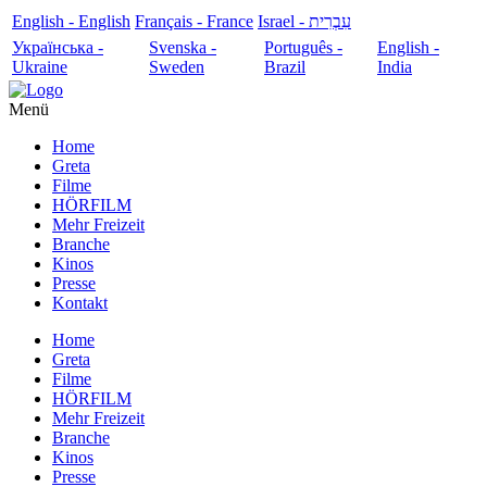
English - English
Français - France
עִבְרִית - Israel
Українська -
Svenska -
Português -
English -
Ukraine
Sweden
Brazil
India
Menü
Home
Greta
Filme
HÖRFILM
Mehr Freizeit
Branche
Kinos
Presse
Kontakt
Home
Greta
Filme
HÖRFILM
Mehr Freizeit
Branche
Kinos
Presse