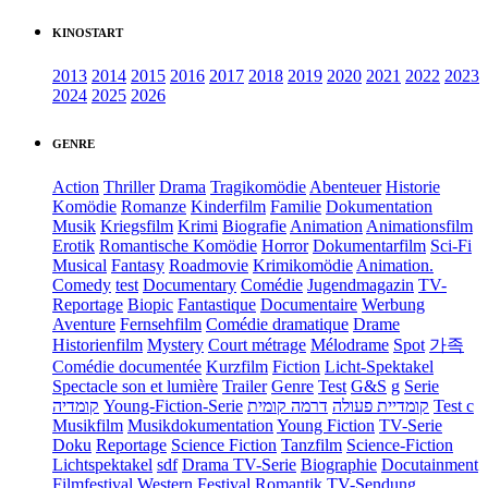
KINOSTART
2013
2014
2015
2016
2017
2018
2019
2020
2021
2022
2023
2024
2025
2026
GENRE
Action
Thriller
Drama
Tragikomödie
Abenteuer
Historie
Komödie
Romanze
Kinderfilm
Familie
Dokumentation
Musik
Kriegsfilm
Krimi
Biografie
Animation
Animationsfilm
Erotik
Romantische Komödie
Horror
Dokumentarfilm
Sci-Fi
Musical
Fantasy
Roadmovie
Krimikomödie
Animation.
Comedy
test
Documentary
Comédie
Jugendmagazin
TV-
Reportage
Biopic
Fantastique
Documentaire
Werbung
Aventure
Fernsehfilm
Comédie dramatique
Drame
Historienfilm
Mystery
Court métrage
Mélodrame
Spot
가족
Comédie documentée
Kurzfilm
Fiction
Licht-Spektakel
Spectacle son et lumière
Trailer
Genre
Test
G&S
g
Serie
קומדיה
Young-Fiction-Serie
דרמה קומית
קומדיית פעולה
Test c
Musikfilm
Musikdokumentation
Young Fiction
TV-Serie
Doku
Reportage
Science Fiction
Tanzfilm
Science-Fiction
Lichtspektakel
sdf
Drama TV-Serie
Biographie
Docutainment
Filmfestival
Western
Festival
Romantik
TV-Sendung