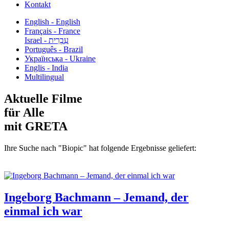
Kontakt
English - English
Français - France
עִבְרִית - Israel
Português - Brazil
Українська - Ukraine
Englis - India
Multilingual
Aktuelle Filme
für Alle
mit GRETA
Ihre Suche nach "Biopic" hat folgende Ergebnisse geliefert:
Ingeborg Bachmann – Jemand, der
einmal ich war