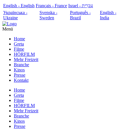
English - English
Français - France
עִבְרִית - Israel
Українська -
Svenska -
Português -
English -
Ukraine
Sweden
Brazil
India
Menü
Home
Greta
Filme
HÖRFILM
Mehr Freizeit
Branche
Kinos
Presse
Kontakt
Home
Greta
Filme
HÖRFILM
Mehr Freizeit
Branche
Kinos
Presse