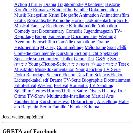
Action
Thriller
Drama
Tragikomödie
Abenteuer
Historie
Komödie
Romanze
Kinderfilm
Familie
Dokumentation
Musik
Kriegsfilm
Krimi
Biografie
Animation
Animationsfilm
Erotik
Romantische Komödie
Horror
Dokumentarfilm
Sci-Fi
Musical
Fantasy
Roadmovie
Krimikomödie
Animation.
Comedy
test
Documentary
Comédie
Jugendmagazin
TV-
Reportage
Biopic
Fantastique
Documentaire
Werbung
Aventure
Fernsehfilm
Comédie dramatique
Drame
Historienfilm
Mystery
Court métrage
Mélodrame
Spot
가족
Comédie documentée
Kurzfilm
Fiction
Licht-Spektakel
Spectacle son et lumière
Trailer
Genre
Test
G&S
g
Serie
קומדיה
Young-Fiction-Serie
דרמה קומית
קומדיית פעולה
Test c
Musikfilm
Musikdokumentation
Young Fiction
TV-Serie
Doku
Reportage
Science Fiction
Tanzfilm
Science-Fiction
Lichtspektakel
sdf
Drama TV-Serie
Biographie
Docutainment
Filmfestival
Western
Festival
Romantik
TV-Sendung
Spielfilm
Genres
Horror-Thriller
Satire
Divers
History
True
Crime
TV-Show
Multimedia-Installation
Martial Arts
Familienfilm
Kurzfilmfestival
Dokufiction
-
Austellung
Halle
am Berghain Berlin
Familie / Kinder
Kdrama
Jetzt weiterempfehlen!
GRETA auf Facebook