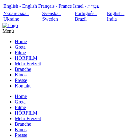
English - English
Français - France
עִבְרִית - Israel
Українська -
Svenska -
Português -
English -
Ukraine
Sweden
Brazil
India
Menü
Home
Greta
Filme
HÖRFILM
Mehr Freizeit
Branche
Kinos
Presse
Kontakt
Home
Greta
Filme
HÖRFILM
Mehr Freizeit
Branche
Kinos
Presse