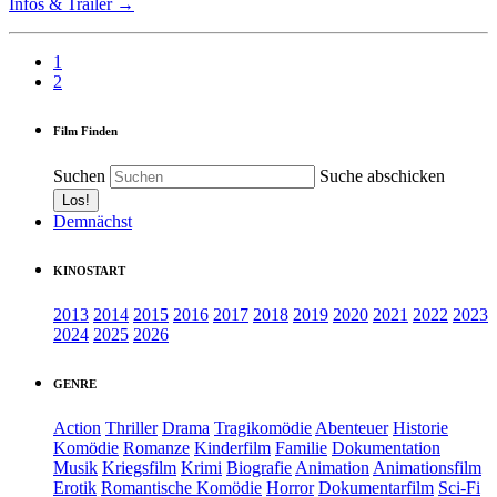
Infos & Trailer →
1
2
Film Finden
Suchen
Suche abschicken
Demnächst
KINOSTART
2013
2014
2015
2016
2017
2018
2019
2020
2021
2022
2023
2024
2025
2026
GENRE
Action
Thriller
Drama
Tragikomödie
Abenteuer
Historie
Komödie
Romanze
Kinderfilm
Familie
Dokumentation
Musik
Kriegsfilm
Krimi
Biografie
Animation
Animationsfilm
Erotik
Romantische Komödie
Horror
Dokumentarfilm
Sci-Fi