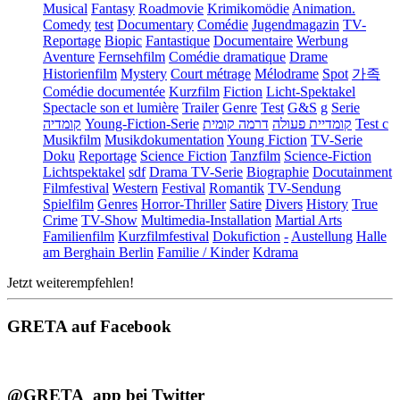
Musical
Fantasy
Roadmovie
Krimikomödie
Animation.
Comedy
test
Documentary
Comédie
Jugendmagazin
TV-
Reportage
Biopic
Fantastique
Documentaire
Werbung
Aventure
Fernsehfilm
Comédie dramatique
Drame
Historienfilm
Mystery
Court métrage
Mélodrame
Spot
가족
Comédie documentée
Kurzfilm
Fiction
Licht-Spektakel
Spectacle son et lumière
Trailer
Genre
Test
G&S
g
Serie
קומדיה
Young-Fiction-Serie
דרמה קומית
קומדיית פעולה
Test c
Musikfilm
Musikdokumentation
Young Fiction
TV-Serie
Doku
Reportage
Science Fiction
Tanzfilm
Science-Fiction
Lichtspektakel
sdf
Drama TV-Serie
Biographie
Docutainment
Filmfestival
Western
Festival
Romantik
TV-Sendung
Spielfilm
Genres
Horror-Thriller
Satire
Divers
History
True
Crime
TV-Show
Multimedia-Installation
Martial Arts
Familienfilm
Kurzfilmfestival
Dokufiction
-
Austellung
Halle
am Berghain Berlin
Familie / Kinder
Kdrama
Jetzt weiterempfehlen!
GRETA auf Facebook
@GRETA_app bei Twitter