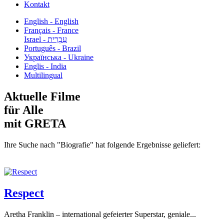
Kontakt
English - English
Français - France
עִבְרִית - Israel
Português - Brazil
Українська - Ukraine
Englis - India
Multilingual
Aktuelle Filme
für Alle
mit GRETA
Ihre Suche nach "Biografie" hat folgende Ergebnisse geliefert:
Respect
Aretha Franklin – international gefeierter Superstar, geniale...