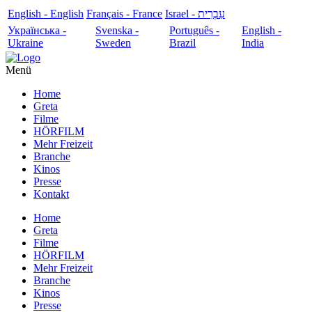
English - English
Français - France
עִבְרִית - Israel
Українська -
Svenska -
Português -
English -
Ukraine
Sweden
Brazil
India
Menü
Home
Greta
Filme
HÖRFILM
Mehr Freizeit
Branche
Kinos
Presse
Kontakt
Home
Greta
Filme
HÖRFILM
Mehr Freizeit
Branche
Kinos
Presse