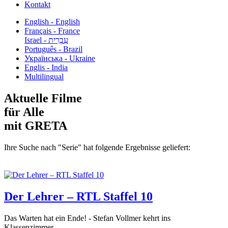
Kontakt
English - English
Français - France
עִבְרִית - Israel
Português - Brazil
Українська - Ukraine
Englis - India
Multilingual
Aktuelle Filme
für Alle
mit GRETA
Ihre Suche nach "Serie" hat folgende Ergebnisse geliefert:
Der Lehrer – RTL Staffel 10
Das Warten hat ein Ende! - Stefan Vollmer kehrt ins
Klassenzimmer...