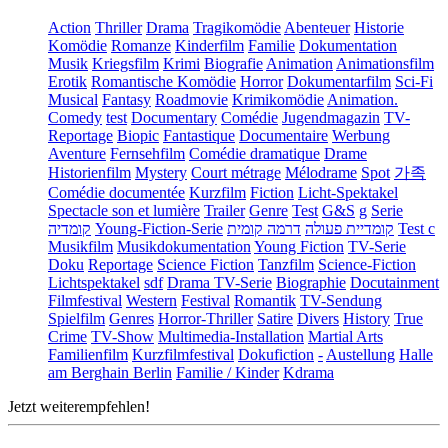
Action
Thriller
Drama
Tragikomödie
Abenteuer
Historie
Komödie
Romanze
Kinderfilm
Familie
Dokumentation
Musik
Kriegsfilm
Krimi
Biografie
Animation
Animationsfilm
Erotik
Romantische Komödie
Horror
Dokumentarfilm
Sci-Fi
Musical
Fantasy
Roadmovie
Krimikomödie
Animation.
Comedy
test
Documentary
Comédie
Jugendmagazin
TV-
Reportage
Biopic
Fantastique
Documentaire
Werbung
Aventure
Fernsehfilm
Comédie dramatique
Drame
Historienfilm
Mystery
Court métrage
Mélodrame
Spot
가족
Comédie documentée
Kurzfilm
Fiction
Licht-Spektakel
Spectacle son et lumière
Trailer
Genre
Test
G&S
g
Serie
קומדיה
Young-Fiction-Serie
דרמה קומית
קומדיית פעולה
Test c
Musikfilm
Musikdokumentation
Young Fiction
TV-Serie
Doku
Reportage
Science Fiction
Tanzfilm
Science-Fiction
Lichtspektakel
sdf
Drama TV-Serie
Biographie
Docutainment
Filmfestival
Western
Festival
Romantik
TV-Sendung
Spielfilm
Genres
Horror-Thriller
Satire
Divers
History
True
Crime
TV-Show
Multimedia-Installation
Martial Arts
Familienfilm
Kurzfilmfestival
Dokufiction
-
Austellung
Halle
am Berghain Berlin
Familie / Kinder
Kdrama
Jetzt weiterempfehlen!