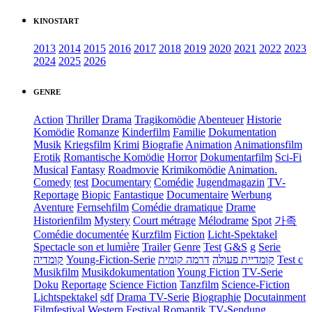
KINOSTART
2013
2014
2015
2016
2017
2018
2019
2020
2021
2022
2023
2024
2025
2026
GENRE
Action
Thriller
Drama
Tragikomödie
Abenteuer
Historie
Komödie
Romanze
Kinderfilm
Familie
Dokumentation
Musik
Kriegsfilm
Krimi
Biografie
Animation
Animationsfilm
Erotik
Romantische Komödie
Horror
Dokumentarfilm
Sci-Fi
Musical
Fantasy
Roadmovie
Krimikomödie
Animation.
Comedy
test
Documentary
Comédie
Jugendmagazin
TV-
Reportage
Biopic
Fantastique
Documentaire
Werbung
Aventure
Fernsehfilm
Comédie dramatique
Drame
Historienfilm
Mystery
Court métrage
Mélodrame
Spot
가족
Comédie documentée
Kurzfilm
Fiction
Licht-Spektakel
Spectacle son et lumière
Trailer
Genre
Test
G&S
g
Serie
קומדיה
Young-Fiction-Serie
דרמה קומית
קומדיית פעולה
Test c
Musikfilm
Musikdokumentation
Young Fiction
TV-Serie
Doku
Reportage
Science Fiction
Tanzfilm
Science-Fiction
Lichtspektakel
sdf
Drama TV-Serie
Biographie
Docutainment
Filmfestival
Western
Festival
Romantik
TV-Sendung