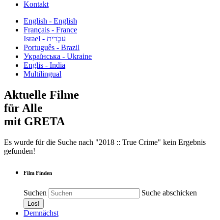
Kontakt
English - English
Français - France
עִבְרִית - Israel
Português - Brazil
Українська - Ukraine
Englis - India
Multilingual
Aktuelle Filme
für Alle
mit GRETA
Es wurde für die Suche nach "2018 :: True Crime" kein Ergebnis
gefunden!
Film Finden
Suchen
Suche abschicken
Demnächst