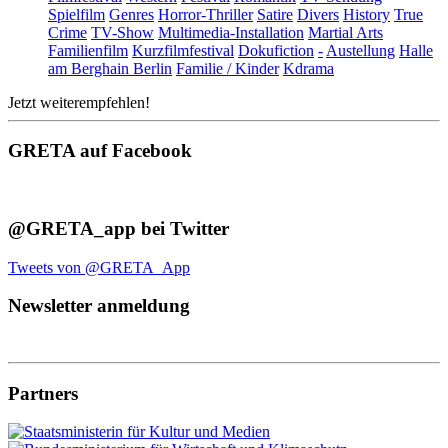
Spielfilm
Genres
Horror-Thriller
Satire
Divers
History
True
Crime
TV-Show
Multimedia-Installation
Martial Arts
Familienfilm
Kurzfilmfestival
Dokufiction
-
Austellung
Halle
am Berghain Berlin
Familie / Kinder
Kdrama
Jetzt weiterempfehlen!
GRETA auf Facebook
@GRETA_app bei Twitter
Tweets von @GRETA_App
Newsletter anmeldung
Partners