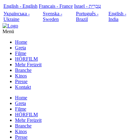
English - English
Français - France
עִבְרִית - Israel
Українська -
Svenska -
Português -
English -
Ukraine
Sweden
Brazil
India
Menü
Home
Greta
Filme
HÖRFILM
Mehr Freizeit
Branche
Kinos
Presse
Kontakt
Home
Greta
Filme
HÖRFILM
Mehr Freizeit
Branche
Kinos
Presse