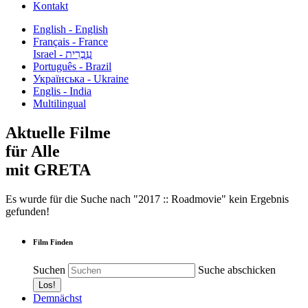
Kontakt
English - English
Français - France
עִבְרִית - Israel
Português - Brazil
Українська - Ukraine
Englis - India
Multilingual
Aktuelle Filme
für Alle
mit GRETA
Es wurde für die Suche nach "2017 :: Roadmovie" kein Ergebnis
gefunden!
Film Finden
Suchen
Suche abschicken
Demnächst