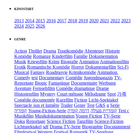
KINOSTART
2013
2014
2015
2016
2017
2018
2019
2020
2021
2022
2023
2024
2025
2026
GENRE
Action
Thriller
Drama
Tragikomödie
Abenteuer
Historie
Komödie
Romanze
Kinderfilm
Familie
Dokumentation
Musik
Kriegsfilm
Krimi
Biografie
Animation
Animationsfilm
Erotik
Romantische Komödie
Horror
Dokumentarfilm
Sci-Fi
Musical
Fantasy
Roadmovie
Krimikomödie
Animation.
Comedy
test
Documentary
Comédie
Jugendmagazin
TV-
Reportage
Biopic
Fantastique
Documentaire
Werbung
Aventure
Fernsehfilm
Comédie dramatique
Drame
Historienfilm
Mystery
Court métrage
Mélodrame
Spot
가족
Comédie documentée
Kurzfilm
Fiction
Licht-Spektakel
Spectacle son et lumière
Trailer
Genre
Test
G&S
g
Serie
קומדיה
Young-Fiction-Serie
דרמה קומית
קומדיית פעולה
Test c
Musikfilm
Musikdokumentation
Young Fiction
TV-Serie
Doku
Reportage
Science Fiction
Tanzfilm
Science-Fiction
Lichtspektakel
sdf
Drama TV-Serie
Biographie
Docutainment
Filmfestival
Western
Festival
Romantik
TV-Sendung