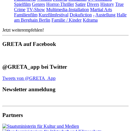
Spielfilm
Genres
Horror-Thriller
Satire
Divers
History
True
Crime
TV-Show
Multimedia-Installation
Martial Arts
Familienfilm
Kurzfilmfestival
Dokufiction
-
Austellung
Halle
am Berghain Berlin
Familie / Kinder
Kdrama
Jetzt weiterempfehlen!
GRETA auf Facebook
@GRETA_app bei Twitter
Tweets von @GRETA_App
Newsletter anmeldung
Partners