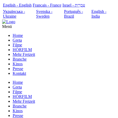
English - English
Français - France
עִבְרִית - Israel
Українська -
Svenska -
Português -
English -
Ukraine
Sweden
Brazil
India
Menü
Home
Greta
Filme
HÖRFILM
Mehr Freizeit
Branche
Kinos
Presse
Kontakt
Home
Greta
Filme
HÖRFILM
Mehr Freizeit
Branche
Kinos
Presse