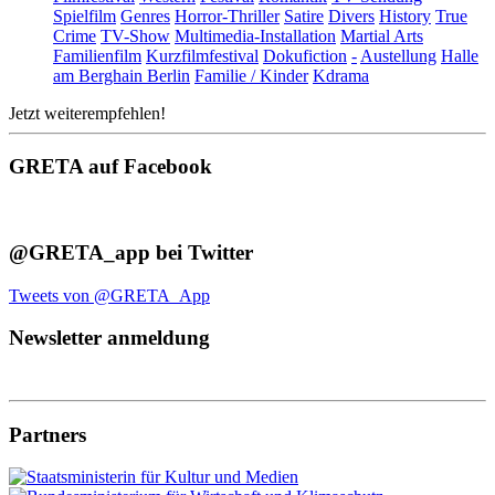
Spielfilm
Genres
Horror-Thriller
Satire
Divers
History
True
Crime
TV-Show
Multimedia-Installation
Martial Arts
Familienfilm
Kurzfilmfestival
Dokufiction
-
Austellung
Halle
am Berghain Berlin
Familie / Kinder
Kdrama
Jetzt weiterempfehlen!
GRETA auf Facebook
@GRETA_app bei Twitter
Tweets von @GRETA_App
Newsletter anmeldung
Partners