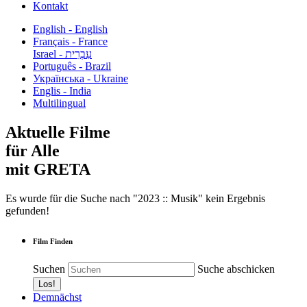
Kontakt
English - English
Français - France
עִבְרִית - Israel
Português - Brazil
Українська - Ukraine
Englis - India
Multilingual
Aktuelle Filme
für Alle
mit GRETA
Es wurde für die Suche nach "2023 :: Musik" kein Ergebnis
gefunden!
Film Finden
Suchen
Suche abschicken
Demnächst