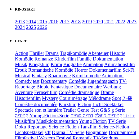
KINOSTART
2013
2014
2015
2016
2017
2018
2019
2020
2021
2022
2023
2024
2025
2026
GENRE
Action
Thriller
Drama
Tragikomödie
Abenteuer
Historie
Komödie
Romanze
Kinderfilm
Familie
Dokumentation
Musik
Kriegsfilm
Krimi
Biografie
Animation
Animationsfilm
Erotik
Romantische Komödie
Horror
Dokumentarfilm
Sci-Fi
Musical
Fantasy
Roadmovie
Krimikomödie
Animation.
Comedy
test
Documentary
Comédie
Jugendmagazin
TV-
Reportage
Biopic
Fantastique
Documentaire
Werbung
Aventure
Fernsehfilm
Comédie dramatique
Drame
Historienfilm
Mystery
Court métrage
Mélodrame
Spot
가족
Comédie documentée
Kurzfilm
Fiction
Licht-Spektakel
Spectacle son et lumière
Trailer
Genre
Test
G&S
g
Serie
קומדיה
Young-Fiction-Serie
דרמה קומית
קומדיית פעולה
Test c
Musikfilm
Musikdokumentation
Young Fiction
TV-Serie
Doku
Reportage
Science Fiction
Tanzfilm
Science-Fiction
Lichtspektakel
sdf
Drama TV-Serie
Biographie
Docutainment
Filmfestival
Western
Festival
Romantik
TV-Sendung