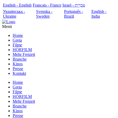
English - English
Français - France
עִבְרִית - Israel
Українська -
Svenska -
Português -
English -
Ukraine
Sweden
Brazil
India
Menü
Home
Greta
Filme
HÖRFILM
Mehr Freizeit
Branche
Kinos
Presse
Kontakt
Home
Greta
Filme
HÖRFILM
Mehr Freizeit
Branche
Kinos
Presse