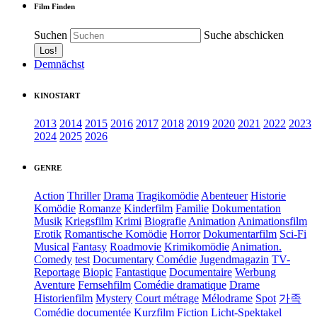
Film Finden
Suchen
Suche abschicken
Demnächst
KINOSTART
2013
2014
2015
2016
2017
2018
2019
2020
2021
2022
2023
2024
2025
2026
GENRE
Action
Thriller
Drama
Tragikomödie
Abenteuer
Historie
Komödie
Romanze
Kinderfilm
Familie
Dokumentation
Musik
Kriegsfilm
Krimi
Biografie
Animation
Animationsfilm
Erotik
Romantische Komödie
Horror
Dokumentarfilm
Sci-Fi
Musical
Fantasy
Roadmovie
Krimikomödie
Animation.
Comedy
test
Documentary
Comédie
Jugendmagazin
TV-
Reportage
Biopic
Fantastique
Documentaire
Werbung
Aventure
Fernsehfilm
Comédie dramatique
Drame
Historienfilm
Mystery
Court métrage
Mélodrame
Spot
가족
Comédie documentée
Kurzfilm
Fiction
Licht-Spektakel