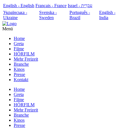
English - English
Français - France
עִבְרִית - Israel
Українська -
Svenska -
Português -
English -
Ukraine
Sweden
Brazil
India
Menü
Home
Greta
Filme
HÖRFILM
Mehr Freizeit
Branche
Kinos
Presse
Kontakt
Home
Greta
Filme
HÖRFILM
Mehr Freizeit
Branche
Kinos
Presse