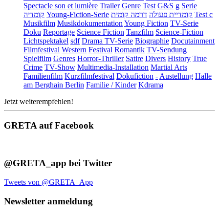
Spectacle son et lumière
Trailer
Genre
Test
G&S
g
Serie
קומדיה
Young-Fiction-Serie
דרמה קומית
קומדיית פעולה
Test c
Musikfilm
Musikdokumentation
Young Fiction
TV-Serie
Doku
Reportage
Science Fiction
Tanzfilm
Science-Fiction
Lichtspektakel
sdf
Drama TV-Serie
Biographie
Docutainment
Filmfestival
Western
Festival
Romantik
TV-Sendung
Spielfilm
Genres
Horror-Thriller
Satire
Divers
History
True
Crime
TV-Show
Multimedia-Installation
Martial Arts
Familienfilm
Kurzfilmfestival
Dokufiction
-
Austellung
Halle
am Berghain Berlin
Familie / Kinder
Kdrama
Jetzt weiterempfehlen!
GRETA auf Facebook
@GRETA_app bei Twitter
Tweets von @GRETA_App
Newsletter anmeldung