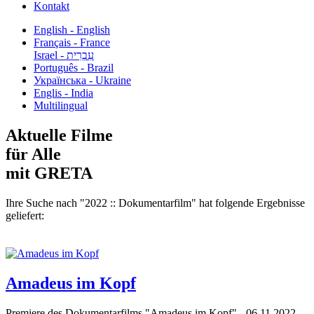
Kontakt
English - English
Français - France
עִבְרִית - Israel
Português - Brazil
Українська - Ukraine
Englis - India
Multilingual
Aktuelle Filme
für Alle
mit GRETA
Ihre Suche nach "2022 :: Dokumentarfilm" hat folgende Ergebnisse
geliefert:
Amadeus im Kopf
Premiere des Dokumentarfilms "Amadeus im Kopf" - 06.11.2022