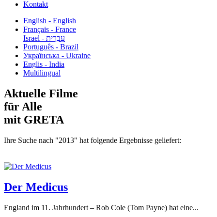
Kontakt
English - English
Français - France
עִבְרִית - Israel
Português - Brazil
Українська - Ukraine
Englis - India
Multilingual
Aktuelle Filme
für Alle
mit GRETA
Ihre Suche nach "2013" hat folgende Ergebnisse geliefert:
Der Medicus
England im 11. Jahrhundert – Rob Cole (Tom Payne) hat eine...