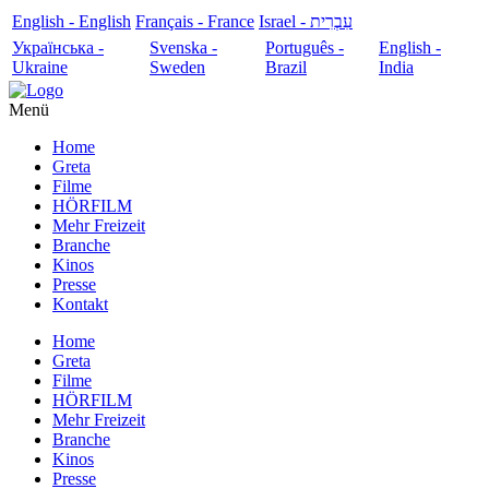
English - English
Français - France
עִבְרִית - Israel
Українська -
Svenska -
Português -
English -
Ukraine
Sweden
Brazil
India
Menü
Home
Greta
Filme
HÖRFILM
Mehr Freizeit
Branche
Kinos
Presse
Kontakt
Home
Greta
Filme
HÖRFILM
Mehr Freizeit
Branche
Kinos
Presse