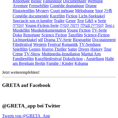
Reportage
Biopic
Fantastique
Documentaire
Werbung
Aventure
Fernsehfilm
Comédie dramatique
Drame
Historienfilm
Mystery
Court métrage
Mélodrame
Spot
가족
Comédie documentée
Kurzfilm
Fiction
Licht-Spektakel
Spectacle son et lumière
Trailer
Genre
Test
G&S
g
Serie
קומדיה
Young-Fiction-Serie
דרמה קומית
קומדיית פעולה
Test c
Musikfilm
Musikdokumentation
Young Fiction
TV-Serie
Doku
Reportage
Science Fiction
Tanzfilm
Science-Fiction
Lichtspektakel
sdf
Drama TV-Serie
Biographie
Docutainment
Filmfestival
Western
Festival
Romantik
TV-Sendung
Spielfilm
Genres
Horror-Thriller
Satire
Divers
History
True
Crime
TV-Show
Multimedia-Installation
Martial Arts
Familienfilm
Kurzfilmfestival
Dokufiction
-
Austellung
Halle
am Berghain Berlin
Familie / Kinder
Kdrama
Jetzt weiterempfehlen!
GRETA auf Facebook
@GRETA_app bei Twitter
Tweets von @GRETA_App