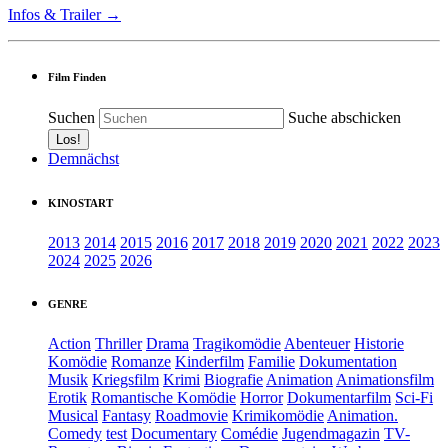
Infos & Trailer →
Film Finden
Suchen
Suche abschicken
Demnächst
KINOSTART
2013
2014
2015
2016
2017
2018
2019
2020
2021
2022
2023
2024
2025
2026
GENRE
Action
Thriller
Drama
Tragikomödie
Abenteuer
Historie
Komödie
Romanze
Kinderfilm
Familie
Dokumentation
Musik
Kriegsfilm
Krimi
Biografie
Animation
Animationsfilm
Erotik
Romantische Komödie
Horror
Dokumentarfilm
Sci-Fi
Musical
Fantasy
Roadmovie
Krimikomödie
Animation.
Comedy
test
Documentary
Comédie
Jugendmagazin
TV-