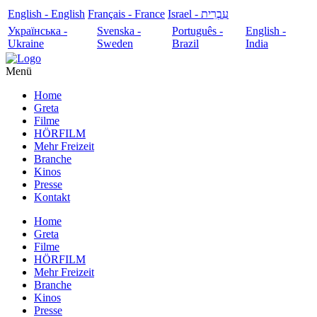
English - English
Français - France
עִבְרִית - Israel
Українська -
Svenska -
Português -
English -
Ukraine
Sweden
Brazil
India
Menü
Home
Greta
Filme
HÖRFILM
Mehr Freizeit
Branche
Kinos
Presse
Kontakt
Home
Greta
Filme
HÖRFILM
Mehr Freizeit
Branche
Kinos
Presse