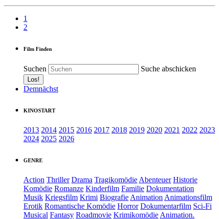
1
2
Film Finden
Suchen
Suche abschicken
Demnächst
KINOSTART
2013
2014
2015
2016
2017
2018
2019
2020
2021
2022
2023
2024
2025
2026
GENRE
Action
Thriller
Drama
Tragikomödie
Abenteuer
Historie
Komödie
Romanze
Kinderfilm
Familie
Dokumentation
Musik
Kriegsfilm
Krimi
Biografie
Animation
Animationsfilm
Erotik
Romantische Komödie
Horror
Dokumentarfilm
Sci-Fi
Musical
Fantasy
Roadmovie
Krimikomödie
Animation.