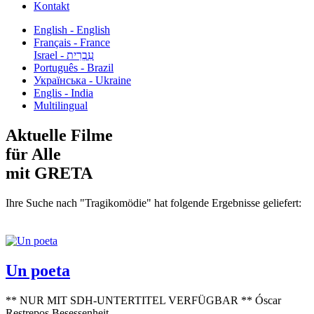
Kontakt
English - English
Français - France
עִבְרִית - Israel
Português - Brazil
Українська - Ukraine
Englis - India
Multilingual
Aktuelle Filme
für Alle
mit GRETA
Ihre Suche nach "Tragikomödie" hat folgende Ergebnisse geliefert:
Un poeta
** NUR MIT SDH-UNTERTITEL VERFÜGBAR ** Óscar
Restrepos Besessenheit...