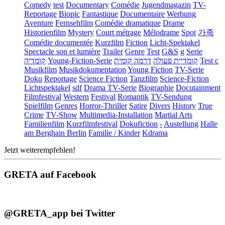
Comedy
test
Documentary
Comédie
Jugendmagazin
TV-
Reportage
Biopic
Fantastique
Documentaire
Werbung
Aventure
Fernsehfilm
Comédie dramatique
Drame
Historienfilm
Mystery
Court métrage
Mélodrame
Spot
가족
Comédie documentée
Kurzfilm
Fiction
Licht-Spektakel
Spectacle son et lumière
Trailer
Genre
Test
G&S
g
Serie
קומדיה
Young-Fiction-Serie
דרמה קומית
קומדיית פעולה
Test c
Musikfilm
Musikdokumentation
Young Fiction
TV-Serie
Doku
Reportage
Science Fiction
Tanzfilm
Science-Fiction
Lichtspektakel
sdf
Drama TV-Serie
Biographie
Docutainment
Filmfestival
Western
Festival
Romantik
TV-Sendung
Spielfilm
Genres
Horror-Thriller
Satire
Divers
History
True
Crime
TV-Show
Multimedia-Installation
Martial Arts
Familienfilm
Kurzfilmfestival
Dokufiction
-
Austellung
Halle
am Berghain Berlin
Familie / Kinder
Kdrama
Jetzt weiterempfehlen!
GRETA auf Facebook
@GRETA_app bei Twitter