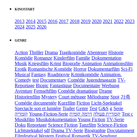
KINOSTART
2013
2014
2015
2016
2017
2018
2019
2020
2021
2022
2023
2024
2025
2026
GENRE
Action
Thriller
Drama
Tragikomödie
Abenteuer
Historie
Komödie
Romanze
Kinderfilm
Familie
Dokumentation
Musik
Kriegsfilm
Krimi
Biografie
Animation
Animationsfilm
Erotik
Romantische Komödie
Horror
Dokumentarfilm
Sci-Fi
Musical
Fantasy
Roadmovie
Krimikomödie
Animation.
Comedy
test
Documentary
Comédie
Jugendmagazin
TV-
Reportage
Biopic
Fantastique
Documentaire
Werbung
Aventure
Fernsehfilm
Comédie dramatique
Drame
Historienfilm
Mystery
Court métrage
Mélodrame
Spot
가족
Comédie documentée
Kurzfilm
Fiction
Licht-Spektakel
Spectacle son et lumière
Trailer
Genre
Test
G&S
g
Serie
קומדיה
Young-Fiction-Serie
דרמה קומית
קומדיית פעולה
Test c
Musikfilm
Musikdokumentation
Young Fiction
TV-Serie
Doku
Reportage
Science Fiction
Tanzfilm
Science-Fiction
Lichtspektakel
sdf
Drama TV-Serie
Biographie
Docutainment
Filmfestival
Western
Festival
Romantik
TV-Sendung