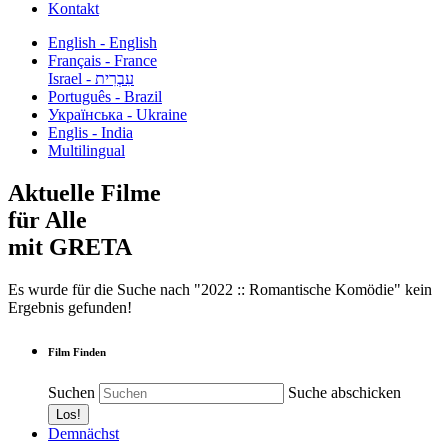
Kontakt
English - English
Français - France
עִבְרִית - Israel
Português - Brazil
Українська - Ukraine
Englis - India
Multilingual
Aktuelle Filme
für Alle
mit GRETA
Es wurde für die Suche nach "2022 :: Romantische Komödie" kein
Ergebnis gefunden!
Film Finden
Suchen
Suche abschicken
Demnächst