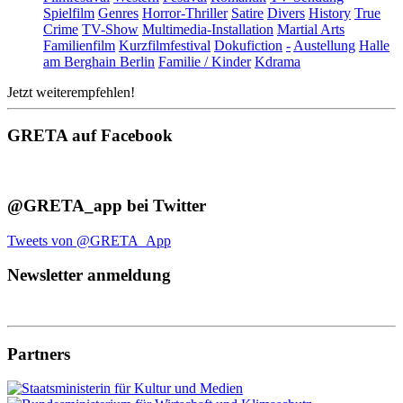
Spielfilm
Genres
Horror-Thriller
Satire
Divers
History
True
Crime
TV-Show
Multimedia-Installation
Martial Arts
Familienfilm
Kurzfilmfestival
Dokufiction
-
Austellung
Halle
am Berghain Berlin
Familie / Kinder
Kdrama
Jetzt weiterempfehlen!
GRETA auf Facebook
@GRETA_app bei Twitter
Tweets von @GRETA_App
Newsletter anmeldung
Partners