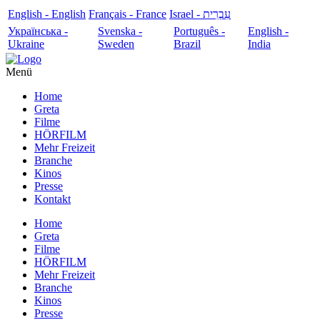
English - English
Français - France
עִבְרִית - Israel
Українська -
Svenska -
Português -
English -
Ukraine
Sweden
Brazil
India
Menü
Home
Greta
Filme
HÖRFILM
Mehr Freizeit
Branche
Kinos
Presse
Kontakt
Home
Greta
Filme
HÖRFILM
Mehr Freizeit
Branche
Kinos
Presse