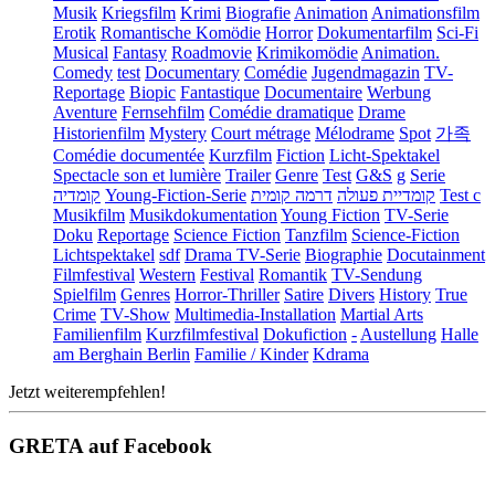
Musik
Kriegsfilm
Krimi
Biografie
Animation
Animationsfilm
Erotik
Romantische Komödie
Horror
Dokumentarfilm
Sci-Fi
Musical
Fantasy
Roadmovie
Krimikomödie
Animation.
Comedy
test
Documentary
Comédie
Jugendmagazin
TV-
Reportage
Biopic
Fantastique
Documentaire
Werbung
Aventure
Fernsehfilm
Comédie dramatique
Drame
Historienfilm
Mystery
Court métrage
Mélodrame
Spot
가족
Comédie documentée
Kurzfilm
Fiction
Licht-Spektakel
Spectacle son et lumière
Trailer
Genre
Test
G&S
g
Serie
קומדיה
Young-Fiction-Serie
דרמה קומית
קומדיית פעולה
Test c
Musikfilm
Musikdokumentation
Young Fiction
TV-Serie
Doku
Reportage
Science Fiction
Tanzfilm
Science-Fiction
Lichtspektakel
sdf
Drama TV-Serie
Biographie
Docutainment
Filmfestival
Western
Festival
Romantik
TV-Sendung
Spielfilm
Genres
Horror-Thriller
Satire
Divers
History
True
Crime
TV-Show
Multimedia-Installation
Martial Arts
Familienfilm
Kurzfilmfestival
Dokufiction
-
Austellung
Halle
am Berghain Berlin
Familie / Kinder
Kdrama
Jetzt weiterempfehlen!
GRETA auf Facebook