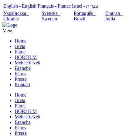
English - English
Français - France
עִבְרִית - Israel
Українська -
Svenska -
Português -
English -
Ukraine
Sweden
Brazil
India
Menü
Home
Greta
Filme
HÖRFILM
Mehr Freizeit
Branche
Kinos
Presse
Kontakt
Home
Greta
Filme
HÖRFILM
Mehr Freizeit
Branche
Kinos
Presse