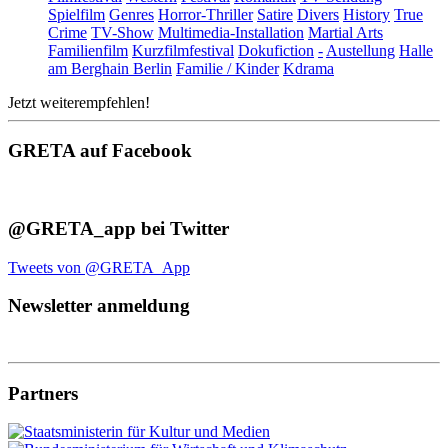
Spielfilm
Genres
Horror-Thriller
Satire
Divers
History
True
Crime
TV-Show
Multimedia-Installation
Martial Arts
Familienfilm
Kurzfilmfestival
Dokufiction
-
Austellung
Halle
am Berghain Berlin
Familie / Kinder
Kdrama
Jetzt weiterempfehlen!
GRETA auf Facebook
@GRETA_app bei Twitter
Tweets von @GRETA_App
Newsletter anmeldung
Partners