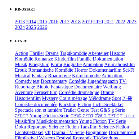
KINOSTART
2013
2014
2015
2016
2017
2018
2019
2020
2021
2022
2023
2024
2025
2026
GENRE
Action
Thriller
Drama
Tragikomödie
Abenteuer
Historie
Komödie
Romanze
Kinderfilm
Familie
Dokumentation
Musik
Kriegsfilm
Krimi
Biografie
Animation
Animationsfilm
Erotik
Romantische Komödie
Horror
Dokumentarfilm
Sci-Fi
Musical
Fantasy
Roadmovie
Krimikomödie
Animation.
Comedy
test
Documentary
Comédie
Jugendmagazin
TV-
Reportage
Biopic
Fantastique
Documentaire
Werbung
Aventure
Fernsehfilm
Comédie dramatique
Drame
Historienfilm
Mystery
Court métrage
Mélodrame
Spot
가족
Comédie documentée
Kurzfilm
Fiction
Licht-Spektakel
Spectacle son et lumière
Trailer
Genre
Test
G&S
g
Serie
קומדיה
Young-Fiction-Serie
דרמה קומית
קומדיית פעולה
Test c
Musikfilm
Musikdokumentation
Young Fiction
TV-Serie
Doku
Reportage
Science Fiction
Tanzfilm
Science-Fiction
Lichtspektakel
sdf
Drama TV-Serie
Biographie
Docutainment
Filmfestival
Western
Festival
Romantik
TV-Sendung