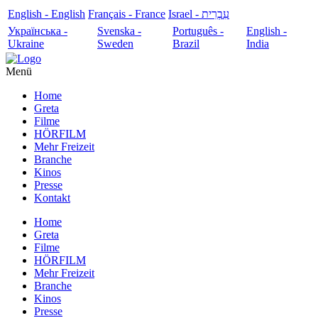
English - English
Français - France
עִבְרִית - Israel
Українська -
Svenska -
Português -
English -
Ukraine
Sweden
Brazil
India
Menü
Home
Greta
Filme
HÖRFILM
Mehr Freizeit
Branche
Kinos
Presse
Kontakt
Home
Greta
Filme
HÖRFILM
Mehr Freizeit
Branche
Kinos
Presse