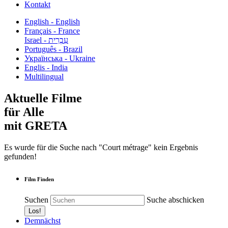
Kontakt
English - English
Français - France
עִבְרִית - Israel
Português - Brazil
Українська - Ukraine
Englis - India
Multilingual
Aktuelle Filme
für Alle
mit GRETA
Es wurde für die Suche nach "Court métrage" kein Ergebnis
gefunden!
Film Finden
Suchen
Suche abschicken
Demnächst