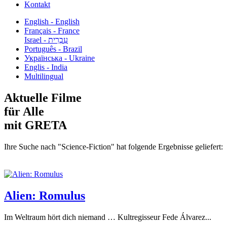
Kontakt
English - English
Français - France
עִבְרִית - Israel
Português - Brazil
Українська - Ukraine
Englis - India
Multilingual
Aktuelle Filme
für Alle
mit GRETA
Ihre Suche nach "Science-Fiction" hat folgende Ergebnisse geliefert:
Alien: Romulus
Im Weltraum hört dich niemand … Kultregisseur Fede Álvarez...