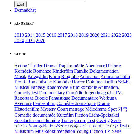
Demnächst
KINOSTART
2013
2014
2015
2016
2017
2018
2019
2020
2021
2022
2023
2024
2025
2026
GENRE
Action
Thriller
Drama
Tragikomödie
Abenteuer
Historie
Komödie
Romanze
Kinderfilm
Familie
Dokumentation
Musik
Kriegsfilm
Krimi
Biografie
Animation
Animationsfilm
Erotik
Romantische Komödie
Horror
Dokumentarfilm
Sci-Fi
Musical
Fantasy
Roadmovie
Krimikomödie
Animation.
Comedy
test
Documentary
Comédie
Jugendmagazin
TV-
Reportage
Biopic
Fantastique
Documentaire
Werbung
Aventure
Fernsehfilm
Comédie dramatique
Drame
Historienfilm
Mystery
Court métrage
Mélodrame
Spot
가족
Comédie documentée
Kurzfilm
Fiction
Licht-Spektakel
Spectacle son et lumière
Trailer
Genre
Test
G&S
g
Serie
קומדיה
Young-Fiction-Serie
דרמה קומית
קומדיית פעולה
Test c
Musikfilm
Musikdokumentation
Young Fiction
TV-Serie