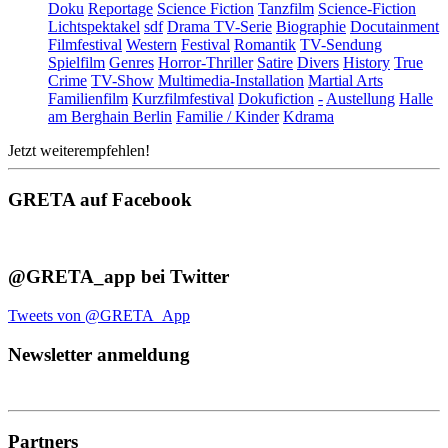
Doku
Reportage
Science Fiction
Tanzfilm
Science-Fiction
Lichtspektakel
sdf
Drama TV-Serie
Biographie
Docutainment
Filmfestival
Western
Festival
Romantik
TV-Sendung
Spielfilm
Genres
Horror-Thriller
Satire
Divers
History
True
Crime
TV-Show
Multimedia-Installation
Martial Arts
Familienfilm
Kurzfilmfestival
Dokufiction
-
Austellung
Halle
am Berghain Berlin
Familie / Kinder
Kdrama
Jetzt weiterempfehlen!
GRETA auf Facebook
@GRETA_app bei Twitter
Tweets von @GRETA_App
Newsletter anmeldung
Partners