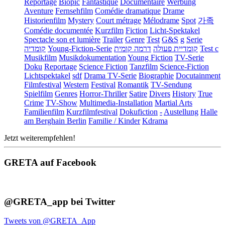
Reportage
Biopic
Fantastique
Documentaire
Werbung
Aventure
Fernsehfilm
Comédie dramatique
Drame
Historienfilm
Mystery
Court métrage
Mélodrame
Spot
가족
Comédie documentée
Kurzfilm
Fiction
Licht-Spektakel
Spectacle son et lumière
Trailer
Genre
Test
G&S
g
Serie
קומדיה
Young-Fiction-Serie
דרמה קומית
קומדיית פעולה
Test c
Musikfilm
Musikdokumentation
Young Fiction
TV-Serie
Doku
Reportage
Science Fiction
Tanzfilm
Science-Fiction
Lichtspektakel
sdf
Drama TV-Serie
Biographie
Docutainment
Filmfestival
Western
Festival
Romantik
TV-Sendung
Spielfilm
Genres
Horror-Thriller
Satire
Divers
History
True
Crime
TV-Show
Multimedia-Installation
Martial Arts
Familienfilm
Kurzfilmfestival
Dokufiction
-
Austellung
Halle
am Berghain Berlin
Familie / Kinder
Kdrama
Jetzt weiterempfehlen!
GRETA auf Facebook
@GRETA_app bei Twitter
Tweets von @GRETA_App