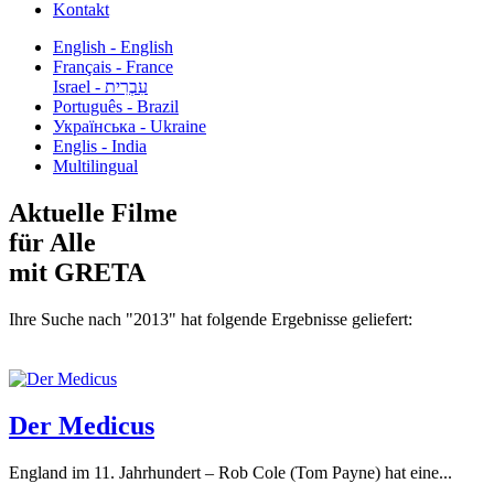
Kontakt
English - English
Français - France
עִבְרִית - Israel
Português - Brazil
Українська - Ukraine
Englis - India
Multilingual
Aktuelle Filme
für Alle
mit GRETA
Ihre Suche nach "2013" hat folgende Ergebnisse geliefert:
Der Medicus
England im 11. Jahrhundert – Rob Cole (Tom Payne) hat eine...