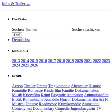
Infos & Trailer →
Film Finden
Suchen
Suche abschicken
Demnächst
KINOSTART
2013
2014
2015
2016
2017
2018
2019
2020
2021
2022
2023
2024
2025
2026
GENRE
Action
Thriller
Drama
Tragikomödie
Abenteuer
Historie
Komödie
Romanze
Kinderfilm
Familie
Dokumentation
Musik
Kriegsfilm
Krimi
Biografie
Animation
Animationsfilm
Erotik
Romantische Komödie
Horror
Dokumentarfilm
Sci-Fi
Musical
Fantasy
Roadmovie
Krimikomödie
Animation.
Comedy
test
Documentary
Comédie
Jugendmagazin
TV-