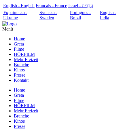
English - English
Français - France
עִבְרִית - Israel
Українська -
Svenska -
Português -
English -
Ukraine
Sweden
Brazil
India
Menü
Home
Greta
Filme
HÖRFILM
Mehr Freizeit
Branche
Kinos
Presse
Kontakt
Home
Greta
Filme
HÖRFILM
Mehr Freizeit
Branche
Kinos
Presse