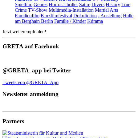
Spielfilm
Genres
Horror-Thriller
Satire
Divers
History
True
Crime
TV-Show
Multimedia-Installation
Martial Arts
Familienfilm
Kurzfilmfestival
Dokufiction
-
Austellung
Halle
am Berghain Berlin
Familie / Kinder
Kdrama
Jetzt weiterempfehlen!
GRETA auf Facebook
@GRETA_app bei Twitter
Tweets von @GRETA_App
Newsletter anmeldung
Partners