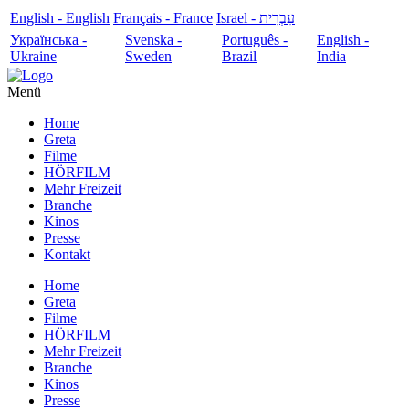
English - English
Français - France
עִבְרִית - Israel
Українська -
Svenska -
Português -
English -
Ukraine
Sweden
Brazil
India
Menü
Home
Greta
Filme
HÖRFILM
Mehr Freizeit
Branche
Kinos
Presse
Kontakt
Home
Greta
Filme
HÖRFILM
Mehr Freizeit
Branche
Kinos
Presse