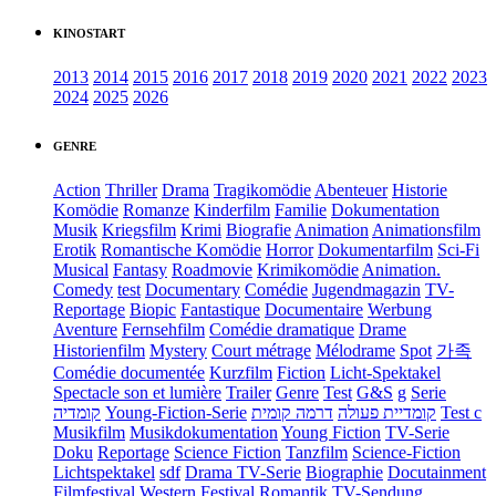
KINOSTART
2013
2014
2015
2016
2017
2018
2019
2020
2021
2022
2023
2024
2025
2026
GENRE
Action
Thriller
Drama
Tragikomödie
Abenteuer
Historie
Komödie
Romanze
Kinderfilm
Familie
Dokumentation
Musik
Kriegsfilm
Krimi
Biografie
Animation
Animationsfilm
Erotik
Romantische Komödie
Horror
Dokumentarfilm
Sci-Fi
Musical
Fantasy
Roadmovie
Krimikomödie
Animation.
Comedy
test
Documentary
Comédie
Jugendmagazin
TV-
Reportage
Biopic
Fantastique
Documentaire
Werbung
Aventure
Fernsehfilm
Comédie dramatique
Drame
Historienfilm
Mystery
Court métrage
Mélodrame
Spot
가족
Comédie documentée
Kurzfilm
Fiction
Licht-Spektakel
Spectacle son et lumière
Trailer
Genre
Test
G&S
g
Serie
קומדיה
Young-Fiction-Serie
דרמה קומית
קומדיית פעולה
Test c
Musikfilm
Musikdokumentation
Young Fiction
TV-Serie
Doku
Reportage
Science Fiction
Tanzfilm
Science-Fiction
Lichtspektakel
sdf
Drama TV-Serie
Biographie
Docutainment
Filmfestival
Western
Festival
Romantik
TV-Sendung