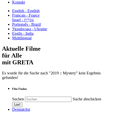
Kontakt
English - English
Français - France
עִבְרִית - Israel
Português - Brazil
Українська - Ukraine
Englis - India
Multilingual
Aktuelle Filme
für Alle
mit GRETA
Es wurde für die Suche nach "2019 :: Mystery" kein Ergebnis
gefunden!
Film Finden
Suchen
Suche abschicken
Demnächst