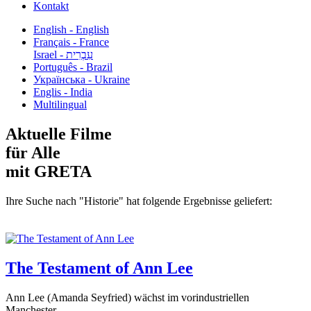
Kontakt
English - English
Français - France
עִבְרִית - Israel
Português - Brazil
Українська - Ukraine
Englis - India
Multilingual
Aktuelle Filme
für Alle
mit GRETA
Ihre Suche nach "Historie" hat folgende Ergebnisse geliefert:
The Testament of Ann Lee
Ann Lee (Amanda Seyfried) wächst im vorindustriellen
Manchester...