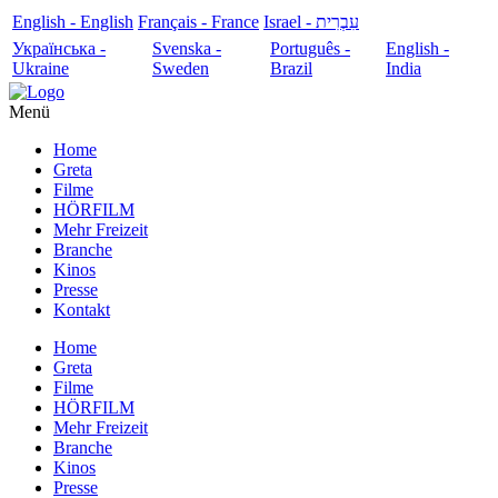
English - English
Français - France
עִבְרִית - Israel
Українська -
Svenska -
Português -
English -
Ukraine
Sweden
Brazil
India
Menü
Home
Greta
Filme
HÖRFILM
Mehr Freizeit
Branche
Kinos
Presse
Kontakt
Home
Greta
Filme
HÖRFILM
Mehr Freizeit
Branche
Kinos
Presse