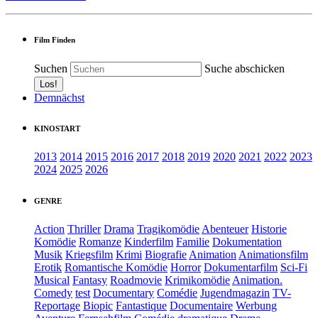
Film Finden
Suchen
Suche abschicken
Demnächst
KINOSTART
2013
2014
2015
2016
2017
2018
2019
2020
2021
2022
2023
2024
2025
2026
GENRE
Action
Thriller
Drama
Tragikomödie
Abenteuer
Historie
Komödie
Romanze
Kinderfilm
Familie
Dokumentation
Musik
Kriegsfilm
Krimi
Biografie
Animation
Animationsfilm
Erotik
Romantische Komödie
Horror
Dokumentarfilm
Sci-Fi
Musical
Fantasy
Roadmovie
Krimikomödie
Animation.
Comedy
test
Documentary
Comédie
Jugendmagazin
TV-
Reportage
Biopic
Fantastique
Documentaire
Werbung