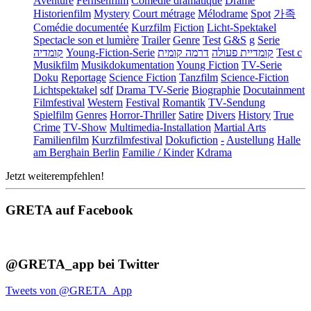
Aventure
Fernsehfilm
Comédie dramatique
Drame
Historienfilm
Mystery
Court métrage
Mélodrame
Spot
가족
Comédie documentée
Kurzfilm
Fiction
Licht-Spektakel
Spectacle son et lumière
Trailer
Genre
Test
G&S
g
Serie
קומדיה
Young-Fiction-Serie
דרמה קומית
קומדיית פעולה
Test c
Musikfilm
Musikdokumentation
Young Fiction
TV-Serie
Doku
Reportage
Science Fiction
Tanzfilm
Science-Fiction
Lichtspektakel
sdf
Drama TV-Serie
Biographie
Docutainment
Filmfestival
Western
Festival
Romantik
TV-Sendung
Spielfilm
Genres
Horror-Thriller
Satire
Divers
History
True
Crime
TV-Show
Multimedia-Installation
Martial Arts
Familienfilm
Kurzfilmfestival
Dokufiction
-
Austellung
Halle
am Berghain Berlin
Familie / Kinder
Kdrama
Jetzt weiterempfehlen!
GRETA auf Facebook
@GRETA_app bei Twitter
Tweets von @GRETA_App