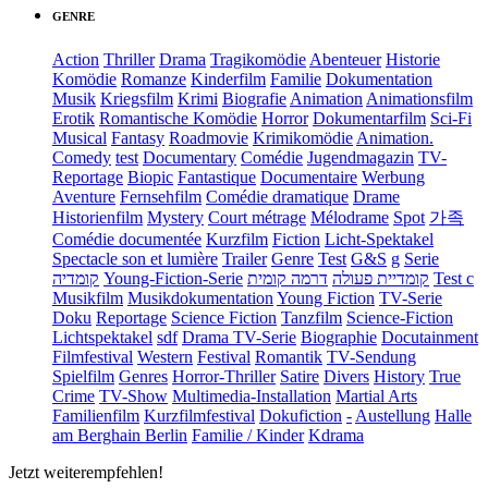
GENRE
Action
Thriller
Drama
Tragikomödie
Abenteuer
Historie
Komödie
Romanze
Kinderfilm
Familie
Dokumentation
Musik
Kriegsfilm
Krimi
Biografie
Animation
Animationsfilm
Erotik
Romantische Komödie
Horror
Dokumentarfilm
Sci-Fi
Musical
Fantasy
Roadmovie
Krimikomödie
Animation.
Comedy
test
Documentary
Comédie
Jugendmagazin
TV-
Reportage
Biopic
Fantastique
Documentaire
Werbung
Aventure
Fernsehfilm
Comédie dramatique
Drame
Historienfilm
Mystery
Court métrage
Mélodrame
Spot
가족
Comédie documentée
Kurzfilm
Fiction
Licht-Spektakel
Spectacle son et lumière
Trailer
Genre
Test
G&S
g
Serie
קומדיה
Young-Fiction-Serie
דרמה קומית
קומדיית פעולה
Test c
Musikfilm
Musikdokumentation
Young Fiction
TV-Serie
Doku
Reportage
Science Fiction
Tanzfilm
Science-Fiction
Lichtspektakel
sdf
Drama TV-Serie
Biographie
Docutainment
Filmfestival
Western
Festival
Romantik
TV-Sendung
Spielfilm
Genres
Horror-Thriller
Satire
Divers
History
True
Crime
TV-Show
Multimedia-Installation
Martial Arts
Familienfilm
Kurzfilmfestival
Dokufiction
-
Austellung
Halle
am Berghain Berlin
Familie / Kinder
Kdrama
Jetzt weiterempfehlen!