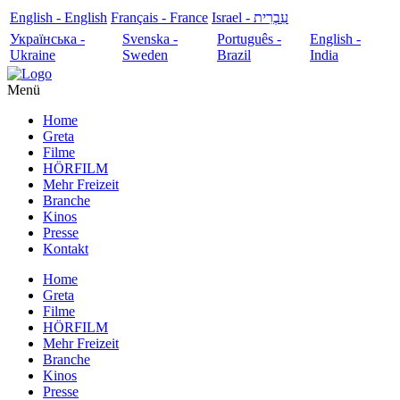
English - English
Français - France
עִבְרִית - Israel
Українська -
Svenska -
Português -
English -
Ukraine
Sweden
Brazil
India
Menü
Home
Greta
Filme
HÖRFILM
Mehr Freizeit
Branche
Kinos
Presse
Kontakt
Home
Greta
Filme
HÖRFILM
Mehr Freizeit
Branche
Kinos
Presse