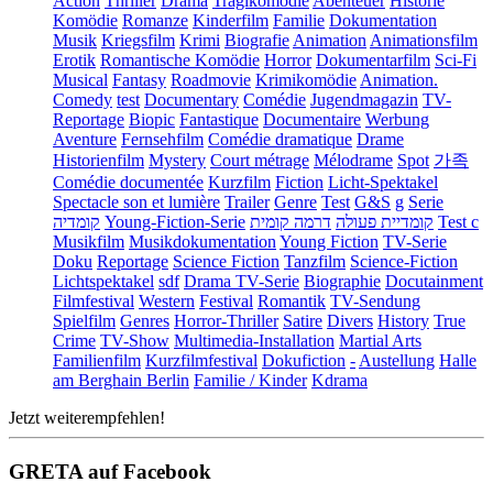
Action
Thriller
Drama
Tragikomödie
Abenteuer
Historie
Komödie
Romanze
Kinderfilm
Familie
Dokumentation
Musik
Kriegsfilm
Krimi
Biografie
Animation
Animationsfilm
Erotik
Romantische Komödie
Horror
Dokumentarfilm
Sci-Fi
Musical
Fantasy
Roadmovie
Krimikomödie
Animation.
Comedy
test
Documentary
Comédie
Jugendmagazin
TV-
Reportage
Biopic
Fantastique
Documentaire
Werbung
Aventure
Fernsehfilm
Comédie dramatique
Drame
Historienfilm
Mystery
Court métrage
Mélodrame
Spot
가족
Comédie documentée
Kurzfilm
Fiction
Licht-Spektakel
Spectacle son et lumière
Trailer
Genre
Test
G&S
g
Serie
קומדיה
Young-Fiction-Serie
דרמה קומית
קומדיית פעולה
Test c
Musikfilm
Musikdokumentation
Young Fiction
TV-Serie
Doku
Reportage
Science Fiction
Tanzfilm
Science-Fiction
Lichtspektakel
sdf
Drama TV-Serie
Biographie
Docutainment
Filmfestival
Western
Festival
Romantik
TV-Sendung
Spielfilm
Genres
Horror-Thriller
Satire
Divers
History
True
Crime
TV-Show
Multimedia-Installation
Martial Arts
Familienfilm
Kurzfilmfestival
Dokufiction
-
Austellung
Halle
am Berghain Berlin
Familie / Kinder
Kdrama
Jetzt weiterempfehlen!
GRETA auf Facebook