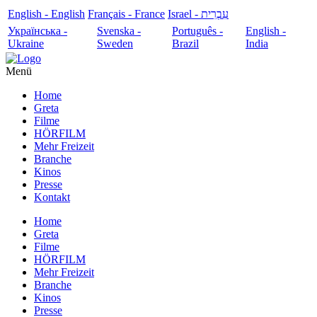
English - English
Français - France
עִבְרִית - Israel
Українська -
Svenska -
Português -
English -
Ukraine
Sweden
Brazil
India
Menü
Home
Greta
Filme
HÖRFILM
Mehr Freizeit
Branche
Kinos
Presse
Kontakt
Home
Greta
Filme
HÖRFILM
Mehr Freizeit
Branche
Kinos
Presse