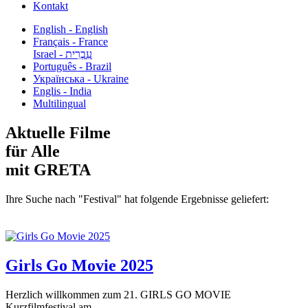
Kontakt
English - English
Français - France
עִבְרִית - Israel
Português - Brazil
Українська - Ukraine
Englis - India
Multilingual
Aktuelle Filme
für Alle
mit GRETA
Ihre Suche nach "Festival" hat folgende Ergebnisse geliefert:
Girls Go Movie 2025
Herzlich willkommen zum 21. GIRLS GO MOVIE
Kurzfilmfestival am...