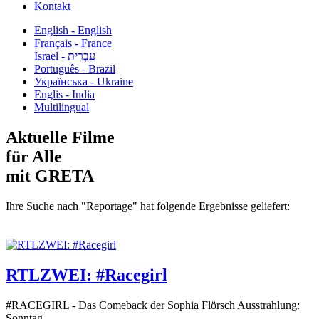
Kontakt
English - English
Français - France
עִבְרִית - Israel
Português - Brazil
Українська - Ukraine
Englis - India
Multilingual
Aktuelle Filme
für Alle
mit GRETA
Ihre Suche nach "Reportage" hat folgende Ergebnisse geliefert:
RTLZWEI: #Racegirl
#RACEGIRL - Das Comeback der Sophia Flörsch Ausstrahlung:
Sonntag...