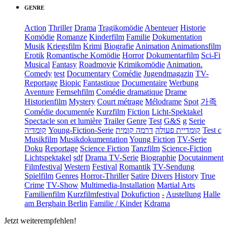
GENRE
Action
Thriller
Drama
Tragikomödie
Abenteuer
Historie
Komödie
Romanze
Kinderfilm
Familie
Dokumentation
Musik
Kriegsfilm
Krimi
Biografie
Animation
Animationsfilm
Erotik
Romantische Komödie
Horror
Dokumentarfilm
Sci-Fi
Musical
Fantasy
Roadmovie
Krimikomödie
Animation.
Comedy
test
Documentary
Comédie
Jugendmagazin
TV-
Reportage
Biopic
Fantastique
Documentaire
Werbung
Aventure
Fernsehfilm
Comédie dramatique
Drame
Historienfilm
Mystery
Court métrage
Mélodrame
Spot
가족
Comédie documentée
Kurzfilm
Fiction
Licht-Spektakel
Spectacle son et lumière
Trailer
Genre
Test
G&S
g
Serie
קומדיה
Young-Fiction-Serie
דרמה קומית
קומדיית פעולה
Test c
Musikfilm
Musikdokumentation
Young Fiction
TV-Serie
Doku
Reportage
Science Fiction
Tanzfilm
Science-Fiction
Lichtspektakel
sdf
Drama TV-Serie
Biographie
Docutainment
Filmfestival
Western
Festival
Romantik
TV-Sendung
Spielfilm
Genres
Horror-Thriller
Satire
Divers
History
True
Crime
TV-Show
Multimedia-Installation
Martial Arts
Familienfilm
Kurzfilmfestival
Dokufiction
-
Austellung
Halle
am Berghain Berlin
Familie / Kinder
Kdrama
Jetzt weiterempfehlen!