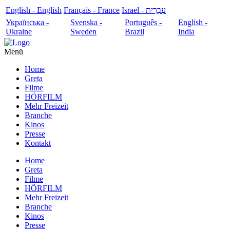
English - English
Français - France
עִבְרִית - Israel
Українська -
Svenska -
Português -
English -
Ukraine
Sweden
Brazil
India
Menü
Home
Greta
Filme
HÖRFILM
Mehr Freizeit
Branche
Kinos
Presse
Kontakt
Home
Greta
Filme
HÖRFILM
Mehr Freizeit
Branche
Kinos
Presse