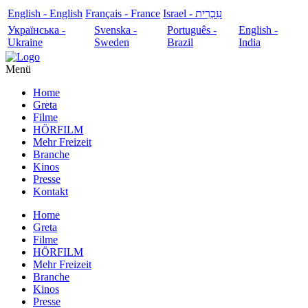
English - English
Français - France
עִבְרִית - Israel
Українська -
Svenska -
Português -
English -
Ukraine
Sweden
Brazil
India
Menü
Home
Greta
Filme
HÖRFILM
Mehr Freizeit
Branche
Kinos
Presse
Kontakt
Home
Greta
Filme
HÖRFILM
Mehr Freizeit
Branche
Kinos
Presse