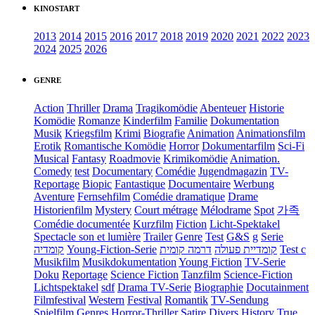
KINOSTART
2013
2014
2015
2016
2017
2018
2019
2020
2021
2022
2023
2024
2025
2026
GENRE
Action
Thriller
Drama
Tragikomödie
Abenteuer
Historie
Komödie
Romanze
Kinderfilm
Familie
Dokumentation
Musik
Kriegsfilm
Krimi
Biografie
Animation
Animationsfilm
Erotik
Romantische Komödie
Horror
Dokumentarfilm
Sci-Fi
Musical
Fantasy
Roadmovie
Krimikomödie
Animation.
Comedy
test
Documentary
Comédie
Jugendmagazin
TV-
Reportage
Biopic
Fantastique
Documentaire
Werbung
Aventure
Fernsehfilm
Comédie dramatique
Drame
Historienfilm
Mystery
Court métrage
Mélodrame
Spot
가족
Comédie documentée
Kurzfilm
Fiction
Licht-Spektakel
Spectacle son et lumière
Trailer
Genre
Test
G&S
g
Serie
קומדיה
Young-Fiction-Serie
דרמה קומית
קומדיית פעולה
Test c
Musikfilm
Musikdokumentation
Young Fiction
TV-Serie
Doku
Reportage
Science Fiction
Tanzfilm
Science-Fiction
Lichtspektakel
sdf
Drama TV-Serie
Biographie
Docutainment
Filmfestival
Western
Festival
Romantik
TV-Sendung
Spielfilm
Genres
Horror-Thriller
Satire
Divers
History
True