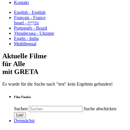
Kontakt
English - English
Français - France
עִבְרִית - Israel
Português - Brazil
Українська - Ukraine
Englis - India
Multilingual
Aktuelle Filme
für Alle
mit GRETA
Es wurde für die Suche nach "test" kein Ergebnis gefunden!
Film Finden
Suchen
Suche abschicken
Demnächst