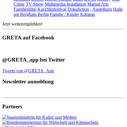
Crime
TV-Show
Multimedia-Installation
Martial Arts
Familienfilm
Kurzfilmfestival
Dokufiction
-
Austellung
Halle
am Berghain Berlin
Familie / Kinder
Kdrama
Jetzt weiterempfehlen!
GRETA auf Facebook
@GRETA_app bei Twitter
Tweets von @GRETA_App
Newsletter anmeldung
Partners