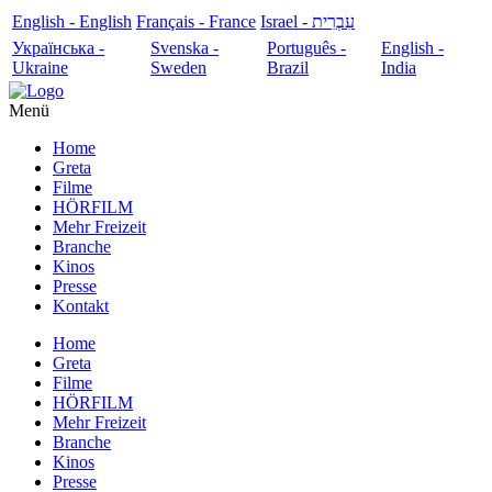
English - English
Français - France
עִבְרִית - Israel
Українська -
Svenska -
Português -
English -
Ukraine
Sweden
Brazil
India
Menü
Home
Greta
Filme
HÖRFILM
Mehr Freizeit
Branche
Kinos
Presse
Kontakt
Home
Greta
Filme
HÖRFILM
Mehr Freizeit
Branche
Kinos
Presse