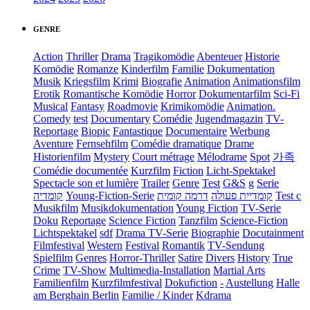
GENRE
Action
Thriller
Drama
Tragikomödie
Abenteuer
Historie
Komödie
Romanze
Kinderfilm
Familie
Dokumentation
Musik
Kriegsfilm
Krimi
Biografie
Animation
Animationsfilm
Erotik
Romantische Komödie
Horror
Dokumentarfilm
Sci-Fi
Musical
Fantasy
Roadmovie
Krimikomödie
Animation.
Comedy
test
Documentary
Comédie
Jugendmagazin
TV-
Reportage
Biopic
Fantastique
Documentaire
Werbung
Aventure
Fernsehfilm
Comédie dramatique
Drame
Historienfilm
Mystery
Court métrage
Mélodrame
Spot
가족
Comédie documentée
Kurzfilm
Fiction
Licht-Spektakel
Spectacle son et lumière
Trailer
Genre
Test
G&S
g
Serie
קומדיה
Young-Fiction-Serie
דרמה קומית
קומדיית פעולה
Test c
Musikfilm
Musikdokumentation
Young Fiction
TV-Serie
Doku
Reportage
Science Fiction
Tanzfilm
Science-Fiction
Lichtspektakel
sdf
Drama TV-Serie
Biographie
Docutainment
Filmfestival
Western
Festival
Romantik
TV-Sendung
Spielfilm
Genres
Horror-Thriller
Satire
Divers
History
True
Crime
TV-Show
Multimedia-Installation
Martial Arts
Familienfilm
Kurzfilmfestival
Dokufiction
-
Austellung
Halle
am Berghain Berlin
Familie / Kinder
Kdrama