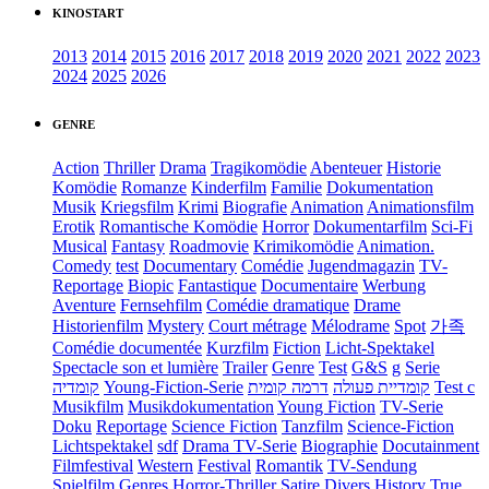
KINOSTART
2013
2014
2015
2016
2017
2018
2019
2020
2021
2022
2023
2024
2025
2026
GENRE
Action
Thriller
Drama
Tragikomödie
Abenteuer
Historie
Komödie
Romanze
Kinderfilm
Familie
Dokumentation
Musik
Kriegsfilm
Krimi
Biografie
Animation
Animationsfilm
Erotik
Romantische Komödie
Horror
Dokumentarfilm
Sci-Fi
Musical
Fantasy
Roadmovie
Krimikomödie
Animation.
Comedy
test
Documentary
Comédie
Jugendmagazin
TV-
Reportage
Biopic
Fantastique
Documentaire
Werbung
Aventure
Fernsehfilm
Comédie dramatique
Drame
Historienfilm
Mystery
Court métrage
Mélodrame
Spot
가족
Comédie documentée
Kurzfilm
Fiction
Licht-Spektakel
Spectacle son et lumière
Trailer
Genre
Test
G&S
g
Serie
קומדיה
Young-Fiction-Serie
דרמה קומית
קומדיית פעולה
Test c
Musikfilm
Musikdokumentation
Young Fiction
TV-Serie
Doku
Reportage
Science Fiction
Tanzfilm
Science-Fiction
Lichtspektakel
sdf
Drama TV-Serie
Biographie
Docutainment
Filmfestival
Western
Festival
Romantik
TV-Sendung
Spielfilm
Genres
Horror-Thriller
Satire
Divers
History
True