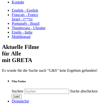
Kontakt
English - English
Français - France
עִבְרִית - Israel
Português - Brazil
Українська - Ukraine
Englis - India
Multilingual
Aktuelle Filme
für Alle
mit GRETA
Es wurde für die Suche nach "G&S" kein Ergebnis gefunden!
Film Finden
Suchen
Suche abschicken
Demnächst