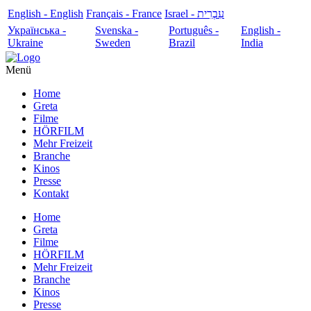
English - English
Français - France
עִבְרִית - Israel
Українська -
Svenska -
Português -
English -
Ukraine
Sweden
Brazil
India
Menü
Home
Greta
Filme
HÖRFILM
Mehr Freizeit
Branche
Kinos
Presse
Kontakt
Home
Greta
Filme
HÖRFILM
Mehr Freizeit
Branche
Kinos
Presse