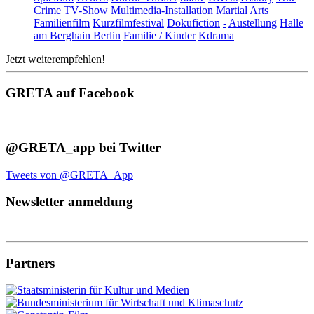
Crime
TV-Show
Multimedia-Installation
Martial Arts
Familienfilm
Kurzfilmfestival
Dokufiction
-
Austellung
Halle
am Berghain Berlin
Familie / Kinder
Kdrama
Jetzt weiterempfehlen!
GRETA auf Facebook
@GRETA_app bei Twitter
Tweets von @GRETA_App
Newsletter anmeldung
Partners