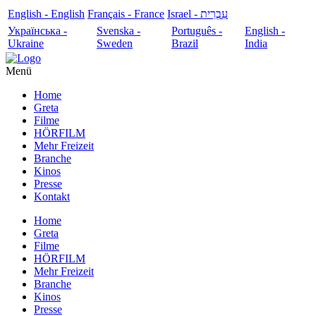
English - English
Français - France
עִבְרִית - Israel
Українська -
Svenska -
Português -
English -
Ukraine
Sweden
Brazil
India
Menü
Home
Greta
Filme
HÖRFILM
Mehr Freizeit
Branche
Kinos
Presse
Kontakt
Home
Greta
Filme
HÖRFILM
Mehr Freizeit
Branche
Kinos
Presse