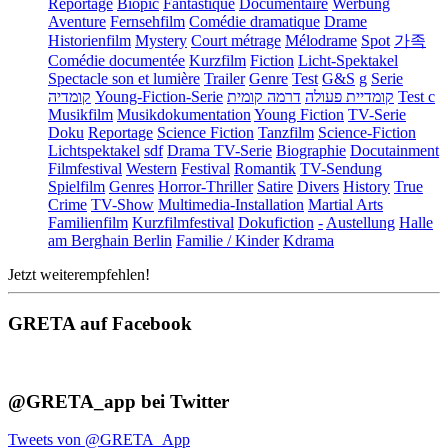
Reportage
Biopic
Fantastique
Documentaire
Werbung
Aventure
Fernsehfilm
Comédie dramatique
Drame
Historienfilm
Mystery
Court métrage
Mélodrame
Spot
가족
Comédie documentée
Kurzfilm
Fiction
Licht-Spektakel
Spectacle son et lumière
Trailer
Genre
Test
G&S
g
Serie
קומדיה
Young-Fiction-Serie
דרמה קומית
קומדיית פעולה
Test c
Musikfilm
Musikdokumentation
Young Fiction
TV-Serie
Doku
Reportage
Science Fiction
Tanzfilm
Science-Fiction
Lichtspektakel
sdf
Drama TV-Serie
Biographie
Docutainment
Filmfestival
Western
Festival
Romantik
TV-Sendung
Spielfilm
Genres
Horror-Thriller
Satire
Divers
History
True
Crime
TV-Show
Multimedia-Installation
Martial Arts
Familienfilm
Kurzfilmfestival
Dokufiction
-
Austellung
Halle
am Berghain Berlin
Familie / Kinder
Kdrama
Jetzt weiterempfehlen!
GRETA auf Facebook
@GRETA_app bei Twitter
Tweets von @GRETA_App