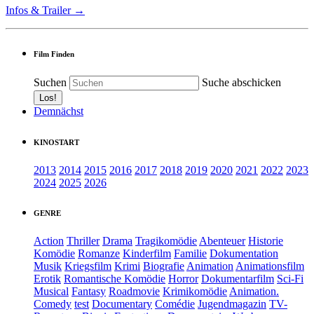
Infos & Trailer →
Film Finden
Suchen
Suche abschicken
Demnächst
KINOSTART
2013
2014
2015
2016
2017
2018
2019
2020
2021
2022
2023
2024
2025
2026
GENRE
Action
Thriller
Drama
Tragikomödie
Abenteuer
Historie
Komödie
Romanze
Kinderfilm
Familie
Dokumentation
Musik
Kriegsfilm
Krimi
Biografie
Animation
Animationsfilm
Erotik
Romantische Komödie
Horror
Dokumentarfilm
Sci-Fi
Musical
Fantasy
Roadmovie
Krimikomödie
Animation.
Comedy
test
Documentary
Comédie
Jugendmagazin
TV-