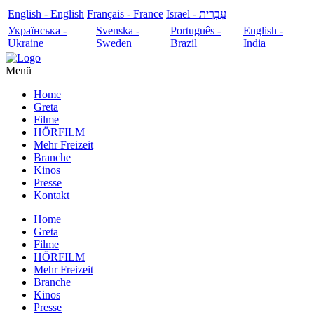
English - English
Français - France
עִבְרִית - Israel
Українська -
Svenska -
Português -
English -
Ukraine
Sweden
Brazil
India
Menü
Home
Greta
Filme
HÖRFILM
Mehr Freizeit
Branche
Kinos
Presse
Kontakt
Home
Greta
Filme
HÖRFILM
Mehr Freizeit
Branche
Kinos
Presse