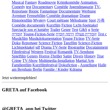
Musical
Fantasy
Roadmovie
Krimikomödie
Animation.
Comedy
test
Documentary
Comédie
Jugendmagazin
TV-
Reportage
Biopic
Fantastique
Documentaire
Werbung
Aventure
Fernsehfilm
Comédie dramatique
Drame
Historienfilm
Mystery
Court métrage
Mélodrame
Spot
가족
Comédie documentée
Kurzfilm
Fiction
Licht-Spektakel
Spectacle son et lumière
Trailer
Genre
Test
G&S
g
Serie
קומדיה
Young-Fiction-Serie
דרמה קומית
קומדיית פעולה
Test c
Musikfilm
Musikdokumentation
Young Fiction
TV-Serie
Doku
Reportage
Science Fiction
Tanzfilm
Science-Fiction
Lichtspektakel
sdf
Drama TV-Serie
Biographie
Docutainment
Filmfestival
Western
Festival
Romantik
TV-Sendung
Spielfilm
Genres
Horror-Thriller
Satire
Divers
History
True
Crime
TV-Show
Multimedia-Installation
Martial Arts
Familienfilm
Kurzfilmfestival
Dokufiction
-
Austellung
Halle
am Berghain Berlin
Familie / Kinder
Kdrama
Jetzt weiterempfehlen!
GRETA auf Facebook
@GRETA_app bei Twitter