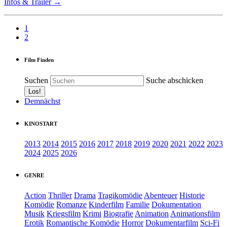
Infos & Trailer →
1
2
Film Finden
Suchen
Suche abschicken
Demnächst
KINOSTART
2013
2014
2015
2016
2017
2018
2019
2020
2021
2022
2023
2024
2025
2026
GENRE
Action
Thriller
Drama
Tragikomödie
Abenteuer
Historie
Komödie
Romanze
Kinderfilm
Familie
Dokumentation
Musik
Kriegsfilm
Krimi
Biografie
Animation
Animationsfilm
Erotik
Romantische Komödie
Horror
Dokumentarfilm
Sci-Fi