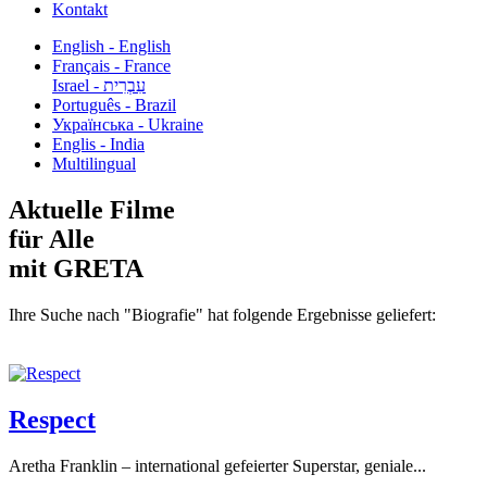
Kontakt
English - English
Français - France
עִבְרִית - Israel
Português - Brazil
Українська - Ukraine
Englis - India
Multilingual
Aktuelle Filme
für Alle
mit GRETA
Ihre Suche nach "Biografie" hat folgende Ergebnisse geliefert:
Respect
Aretha Franklin – international gefeierter Superstar, geniale...