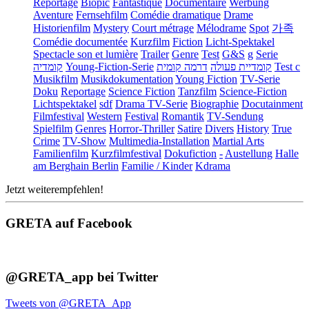
Reportage
Biopic
Fantastique
Documentaire
Werbung
Aventure
Fernsehfilm
Comédie dramatique
Drame
Historienfilm
Mystery
Court métrage
Mélodrame
Spot
가족
Comédie documentée
Kurzfilm
Fiction
Licht-Spektakel
Spectacle son et lumière
Trailer
Genre
Test
G&S
g
Serie
קומדיה
Young-Fiction-Serie
דרמה קומית
קומדיית פעולה
Test c
Musikfilm
Musikdokumentation
Young Fiction
TV-Serie
Doku
Reportage
Science Fiction
Tanzfilm
Science-Fiction
Lichtspektakel
sdf
Drama TV-Serie
Biographie
Docutainment
Filmfestival
Western
Festival
Romantik
TV-Sendung
Spielfilm
Genres
Horror-Thriller
Satire
Divers
History
True
Crime
TV-Show
Multimedia-Installation
Martial Arts
Familienfilm
Kurzfilmfestival
Dokufiction
-
Austellung
Halle
am Berghain Berlin
Familie / Kinder
Kdrama
Jetzt weiterempfehlen!
GRETA auf Facebook
@GRETA_app bei Twitter
Tweets von @GRETA_App