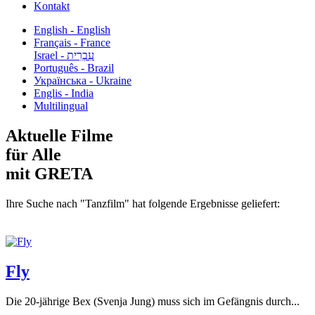
Kontakt
English - English
Français - France
עִבְרִית - Israel
Português - Brazil
Українська - Ukraine
Englis - India
Multilingual
Aktuelle Filme
für Alle
mit GRETA
Ihre Suche nach "Tanzfilm" hat folgende Ergebnisse geliefert:
Fly
Die 20-jährige Bex (Svenja Jung) muss sich im Gefängnis durch...