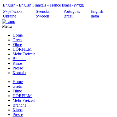
English - English
Français - France
עִבְרִית - Israel
Українська -
Svenska -
Português -
English -
Ukraine
Sweden
Brazil
India
Menü
Home
Greta
Filme
HÖRFILM
Mehr Freizeit
Branche
Kinos
Presse
Kontakt
Home
Greta
Filme
HÖRFILM
Mehr Freizeit
Branche
Kinos
Presse