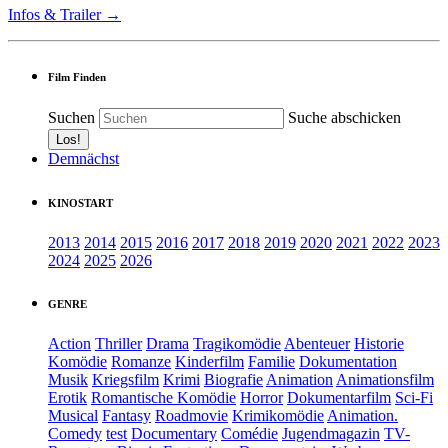
Infos & Trailer →
Film Finden
Suchen
Suche abschicken
Demnächst
KINOSTART
2013
2014
2015
2016
2017
2018
2019
2020
2021
2022
2023
2024
2025
2026
GENRE
Action
Thriller
Drama
Tragikomödie
Abenteuer
Historie
Komödie
Romanze
Kinderfilm
Familie
Dokumentation
Musik
Kriegsfilm
Krimi
Biografie
Animation
Animationsfilm
Erotik
Romantische Komödie
Horror
Dokumentarfilm
Sci-Fi
Musical
Fantasy
Roadmovie
Krimikomödie
Animation.
Comedy
test
Documentary
Comédie
Jugendmagazin
TV-