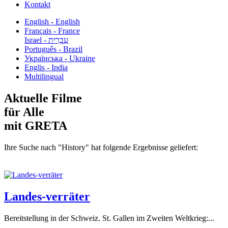
Kontakt
English - English
Français - France
עִבְרִית - Israel
Português - Brazil
Українська - Ukraine
Englis - India
Multilingual
Aktuelle Filme
für Alle
mit GRETA
Ihre Suche nach "History" hat folgende Ergebnisse geliefert:
Landes-verräter
Bereitstellung in der Schweiz. St. Gallen im Zweiten Weltkrieg:...