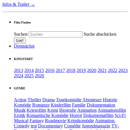
Infos & Trailer →
Film Finden
Suchen
Suche abschicken
Demnächst
KINOSTART
2013
2014
2015
2016
2017
2018
2019
2020
2021
2022
2023
2024
2025
2026
GENRE
Action
Thriller
Drama
Tragikomödie
Abenteuer
Historie
Komödie
Romanze
Kinderfilm
Familie
Dokumentation
Musik
Kriegsfilm
Krimi
Biografie
Animation
Animationsfilm
Erotik
Romantische Komödie
Horror
Dokumentarfilm
Sci-Fi
Musical
Fantasy
Roadmovie
Krimikomödie
Animation.
Comedy
test
Documentary
Comédie
Jugendmagazin
TV-