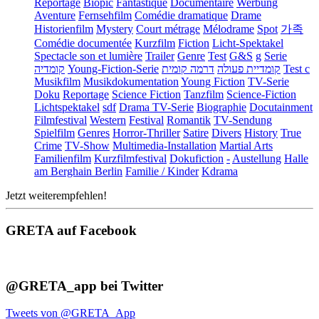
Reportage
Biopic
Fantastique
Documentaire
Werbung
Aventure
Fernsehfilm
Comédie dramatique
Drame
Historienfilm
Mystery
Court métrage
Mélodrame
Spot
가족
Comédie documentée
Kurzfilm
Fiction
Licht-Spektakel
Spectacle son et lumière
Trailer
Genre
Test
G&S
g
Serie
קומדיה
Young-Fiction-Serie
דרמה קומית
קומדיית פעולה
Test c
Musikfilm
Musikdokumentation
Young Fiction
TV-Serie
Doku
Reportage
Science Fiction
Tanzfilm
Science-Fiction
Lichtspektakel
sdf
Drama TV-Serie
Biographie
Docutainment
Filmfestival
Western
Festival
Romantik
TV-Sendung
Spielfilm
Genres
Horror-Thriller
Satire
Divers
History
True
Crime
TV-Show
Multimedia-Installation
Martial Arts
Familienfilm
Kurzfilmfestival
Dokufiction
-
Austellung
Halle
am Berghain Berlin
Familie / Kinder
Kdrama
Jetzt weiterempfehlen!
GRETA auf Facebook
@GRETA_app bei Twitter
Tweets von @GRETA_App