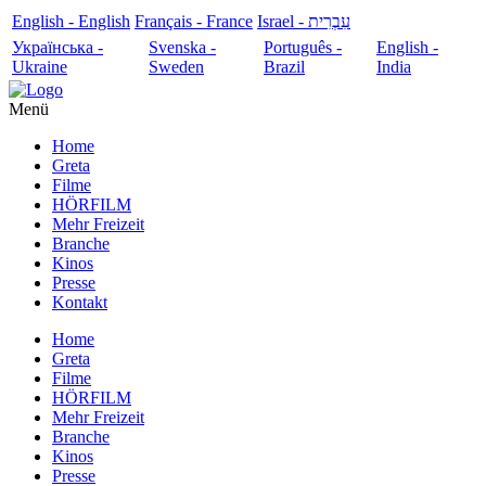
English - English
Français - France
עִבְרִית - Israel
Українська -
Svenska -
Português -
English -
Ukraine
Sweden
Brazil
India
Menü
Home
Greta
Filme
HÖRFILM
Mehr Freizeit
Branche
Kinos
Presse
Kontakt
Home
Greta
Filme
HÖRFILM
Mehr Freizeit
Branche
Kinos
Presse