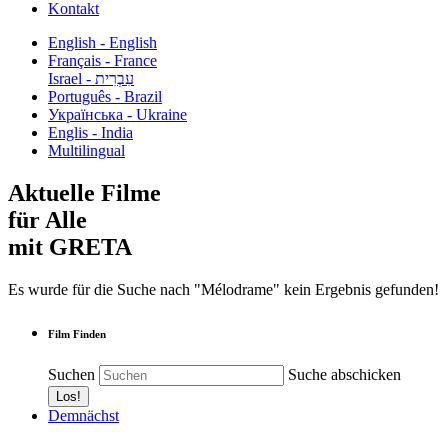
Kontakt
English - English
Français - France
עִבְרִית - Israel
Português - Brazil
Українська - Ukraine
Englis - India
Multilingual
Aktuelle Filme
für Alle
mit GRETA
Es wurde für die Suche nach "Mélodrame" kein Ergebnis gefunden!
Film Finden
Suchen
Suche abschicken
Demnächst