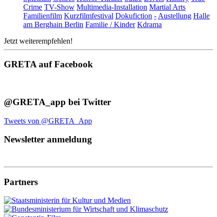
Crime
TV-Show
Multimedia-Installation
Martial Arts
Familienfilm
Kurzfilmfestival
Dokufiction
-
Austellung
Halle
am Berghain Berlin
Familie / Kinder
Kdrama
Jetzt weiterempfehlen!
GRETA auf Facebook
@GRETA_app bei Twitter
Tweets von @GRETA_App
Newsletter anmeldung
Partners