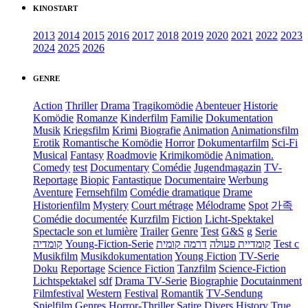
KINOSTART
2013
2014
2015
2016
2017
2018
2019
2020
2021
2022
2023
2024
2025
2026
GENRE
Action
Thriller
Drama
Tragikomödie
Abenteuer
Historie
Komödie
Romanze
Kinderfilm
Familie
Dokumentation
Musik
Kriegsfilm
Krimi
Biografie
Animation
Animationsfilm
Erotik
Romantische Komödie
Horror
Dokumentarfilm
Sci-Fi
Musical
Fantasy
Roadmovie
Krimikomödie
Animation.
Comedy
test
Documentary
Comédie
Jugendmagazin
TV-
Reportage
Biopic
Fantastique
Documentaire
Werbung
Aventure
Fernsehfilm
Comédie dramatique
Drame
Historienfilm
Mystery
Court métrage
Mélodrame
Spot
가족
Comédie documentée
Kurzfilm
Fiction
Licht-Spektakel
Spectacle son et lumière
Trailer
Genre
Test
G&S
g
Serie
קומדיה
Young-Fiction-Serie
דרמה קומית
קומדיית פעולה
Test c
Musikfilm
Musikdokumentation
Young Fiction
TV-Serie
Doku
Reportage
Science Fiction
Tanzfilm
Science-Fiction
Lichtspektakel
sdf
Drama TV-Serie
Biographie
Docutainment
Filmfestival
Western
Festival
Romantik
TV-Sendung
Spielfilm
Genres
Horror-Thriller
Satire
Divers
History
True