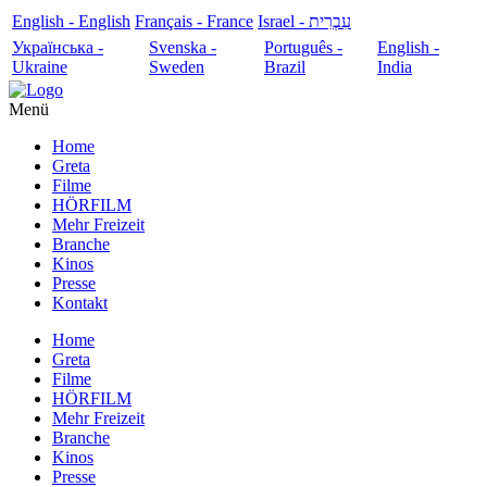
English - English
Français - France
עִבְרִית - Israel
Українська -
Svenska -
Português -
English -
Ukraine
Sweden
Brazil
India
Menü
Home
Greta
Filme
HÖRFILM
Mehr Freizeit
Branche
Kinos
Presse
Kontakt
Home
Greta
Filme
HÖRFILM
Mehr Freizeit
Branche
Kinos
Presse