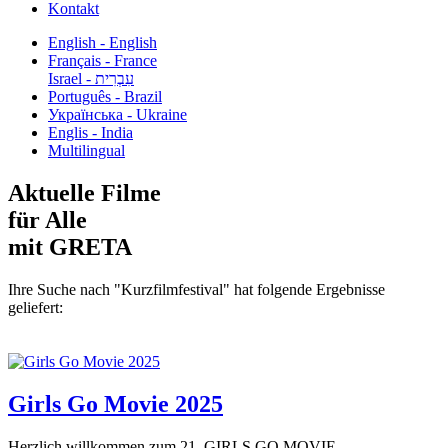
Kontakt
English - English
Français - France
עִבְרִית - Israel
Português - Brazil
Українська - Ukraine
Englis - India
Multilingual
Aktuelle Filme
für Alle
mit GRETA
Ihre Suche nach "Kurzfilmfestival" hat folgende Ergebnisse
geliefert:
Girls Go Movie 2025
Herzlich willkommen zum 21. GIRLS GO MOVIE