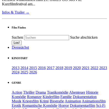
Kurzfilmfestival am...
Infos & Trailer →
Film Finden
Suchen
Suche abschicken
Demnächst
KINOSTART
2013
2014
2015
2016
2017
2018
2019
2020
2021
2022
2023
2024
2025
2026
GENRE
Action
Thriller
Drama
Tragikomödie
Abenteuer
Historie
Komödie
Romanze
Kinderfilm
Familie
Dokumentation
Musik
Kriegsfilm
Krimi
Biografie
Animation
Animationsfilm
Erotik
Romantische Komödie
Horror
Dokumentarfilm
Sci-Fi