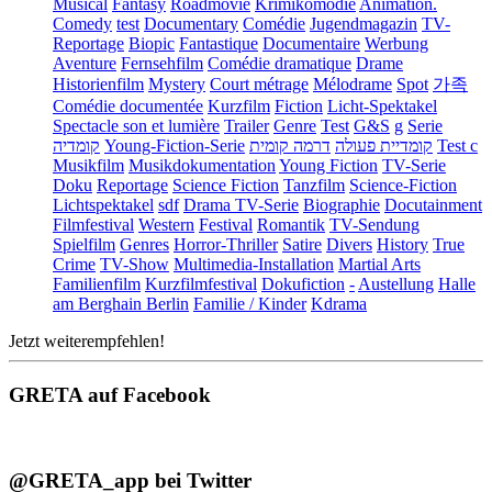
Musical
Fantasy
Roadmovie
Krimikomödie
Animation.
Comedy
test
Documentary
Comédie
Jugendmagazin
TV-
Reportage
Biopic
Fantastique
Documentaire
Werbung
Aventure
Fernsehfilm
Comédie dramatique
Drame
Historienfilm
Mystery
Court métrage
Mélodrame
Spot
가족
Comédie documentée
Kurzfilm
Fiction
Licht-Spektakel
Spectacle son et lumière
Trailer
Genre
Test
G&S
g
Serie
קומדיה
Young-Fiction-Serie
דרמה קומית
קומדיית פעולה
Test c
Musikfilm
Musikdokumentation
Young Fiction
TV-Serie
Doku
Reportage
Science Fiction
Tanzfilm
Science-Fiction
Lichtspektakel
sdf
Drama TV-Serie
Biographie
Docutainment
Filmfestival
Western
Festival
Romantik
TV-Sendung
Spielfilm
Genres
Horror-Thriller
Satire
Divers
History
True
Crime
TV-Show
Multimedia-Installation
Martial Arts
Familienfilm
Kurzfilmfestival
Dokufiction
-
Austellung
Halle
am Berghain Berlin
Familie / Kinder
Kdrama
Jetzt weiterempfehlen!
GRETA auf Facebook
@GRETA_app bei Twitter