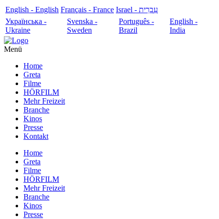
English - English
Français - France
עִבְרִית - Israel
Українська -
Svenska -
Português -
English -
Ukraine
Sweden
Brazil
India
Menü
Home
Greta
Filme
HÖRFILM
Mehr Freizeit
Branche
Kinos
Presse
Kontakt
Home
Greta
Filme
HÖRFILM
Mehr Freizeit
Branche
Kinos
Presse