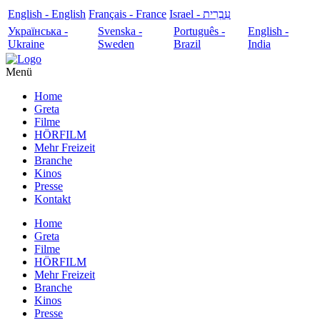
English - English
Français - France
עִבְרִית - Israel
Українська -
Svenska -
Português -
English -
Ukraine
Sweden
Brazil
India
Menü
Home
Greta
Filme
HÖRFILM
Mehr Freizeit
Branche
Kinos
Presse
Kontakt
Home
Greta
Filme
HÖRFILM
Mehr Freizeit
Branche
Kinos
Presse