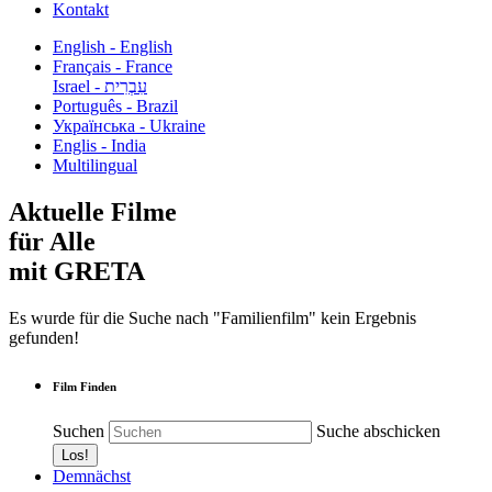
Kontakt
English - English
Français - France
עִבְרִית - Israel
Português - Brazil
Українська - Ukraine
Englis - India
Multilingual
Aktuelle Filme
für Alle
mit GRETA
Es wurde für die Suche nach "Familienfilm" kein Ergebnis
gefunden!
Film Finden
Suchen
Suche abschicken
Demnächst