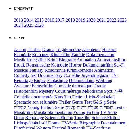
KINOSTART
2013
2014
2015
2016
2017
2018
2019
2020
2021
2022
2023
2024
2025
2026
GENRE
Action
Thriller
Drama
Tragikomödie
Abenteuer
Historie
Komödie
Romanze
Kinderfilm
Familie
Dokumentation
Musik
Kriegsfilm
Krimi
Biografie
Animation
Animationsfilm
Erotik
Romantische Komödie
Horror
Dokumentarfilm
Sci-Fi
Musical
Fantasy
Roadmovie
Krimikomödie
Animation.
Comedy
test
Documentary
Comédie
Jugendmagazin
TV-
Reportage
Biopic
Fantastique
Documentaire
Werbung
Aventure
Fernsehfilm
Comédie dramatique
Drame
Historienfilm
Mystery
Court métrage
Mélodrame
Spot
가족
Comédie documentée
Kurzfilm
Fiction
Licht-Spektakel
Spectacle son et lumière
Trailer
Genre
Test
G&S
g
Serie
קומדיה
Young-Fiction-Serie
דרמה קומית
קומדיית פעולה
Test c
Musikfilm
Musikdokumentation
Young Fiction
TV-Serie
Doku
Reportage
Science Fiction
Tanzfilm
Science-Fiction
Lichtspektakel
sdf
Drama TV-Serie
Biographie
Docutainment
Filmfestival
Western
Festival
Romantik
TV-Sendung