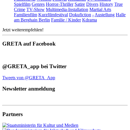
Spielfilm
Genres
Horror-Thriller
Satire
Divers
History
True
Crime
TV-Show
Multimedia-Installation
Martial Arts
Familienfilm
Kurzfilmfestival
Dokufiction
-
Austellung
Halle
am Berghain Berlin
Familie / Kinder
Kdrama
Jetzt weiterempfehlen!
GRETA auf Facebook
@GRETA_app bei Twitter
Tweets von @GRETA_App
Newsletter anmeldung
Partners