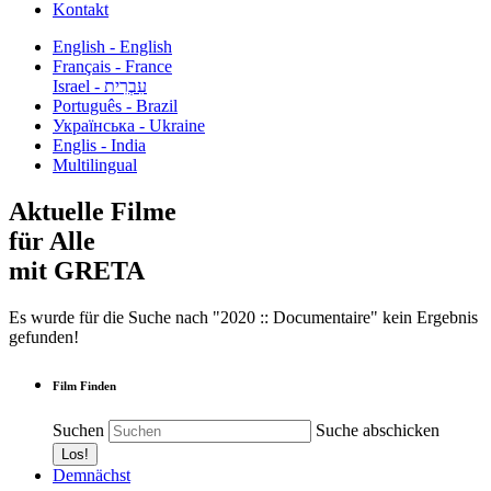
Kontakt
English - English
Français - France
עִבְרִית - Israel
Português - Brazil
Українська - Ukraine
Englis - India
Multilingual
Aktuelle Filme
für Alle
mit GRETA
Es wurde für die Suche nach "2020 :: Documentaire" kein Ergebnis
gefunden!
Film Finden
Suchen
Suche abschicken
Demnächst