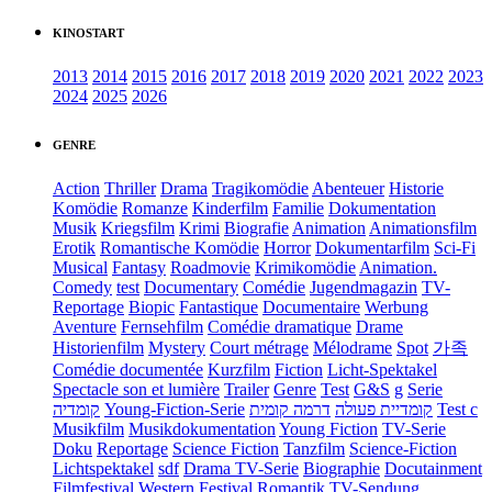
KINOSTART
2013
2014
2015
2016
2017
2018
2019
2020
2021
2022
2023
2024
2025
2026
GENRE
Action
Thriller
Drama
Tragikomödie
Abenteuer
Historie
Komödie
Romanze
Kinderfilm
Familie
Dokumentation
Musik
Kriegsfilm
Krimi
Biografie
Animation
Animationsfilm
Erotik
Romantische Komödie
Horror
Dokumentarfilm
Sci-Fi
Musical
Fantasy
Roadmovie
Krimikomödie
Animation.
Comedy
test
Documentary
Comédie
Jugendmagazin
TV-
Reportage
Biopic
Fantastique
Documentaire
Werbung
Aventure
Fernsehfilm
Comédie dramatique
Drame
Historienfilm
Mystery
Court métrage
Mélodrame
Spot
가족
Comédie documentée
Kurzfilm
Fiction
Licht-Spektakel
Spectacle son et lumière
Trailer
Genre
Test
G&S
g
Serie
קומדיה
Young-Fiction-Serie
דרמה קומית
קומדיית פעולה
Test c
Musikfilm
Musikdokumentation
Young Fiction
TV-Serie
Doku
Reportage
Science Fiction
Tanzfilm
Science-Fiction
Lichtspektakel
sdf
Drama TV-Serie
Biographie
Docutainment
Filmfestival
Western
Festival
Romantik
TV-Sendung