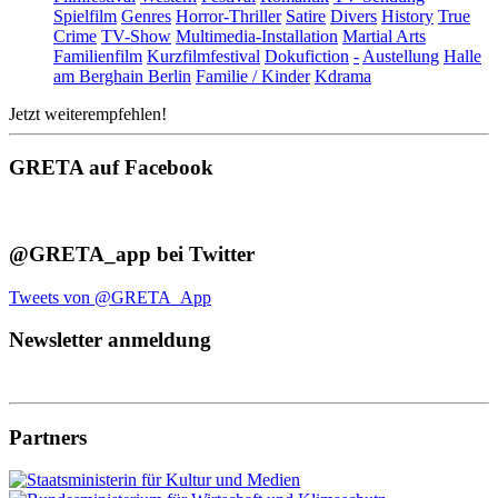
Spielfilm
Genres
Horror-Thriller
Satire
Divers
History
True
Crime
TV-Show
Multimedia-Installation
Martial Arts
Familienfilm
Kurzfilmfestival
Dokufiction
-
Austellung
Halle
am Berghain Berlin
Familie / Kinder
Kdrama
Jetzt weiterempfehlen!
GRETA auf Facebook
@GRETA_app bei Twitter
Tweets von @GRETA_App
Newsletter anmeldung
Partners