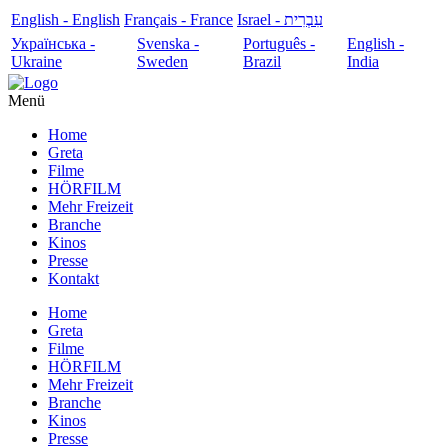
English - English
Français - France
עִבְרִית - Israel
Українська -
Svenska -
Português -
English -
Ukraine
Sweden
Brazil
India
Menü
Home
Greta
Filme
HÖRFILM
Mehr Freizeit
Branche
Kinos
Presse
Kontakt
Home
Greta
Filme
HÖRFILM
Mehr Freizeit
Branche
Kinos
Presse