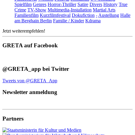
Spielfilm
Genres
Horror-Thriller
Satire
Divers
History
True
Crime
TV-Show
Multimedia-Installation
Martial Arts
Familienfilm
Kurzfilmfestival
Dokufiction
-
Austellung
Halle
am Berghain Berlin
Familie / Kinder
Kdrama
Jetzt weiterempfehlen!
GRETA auf Facebook
@GRETA_app bei Twitter
Tweets von @GRETA_App
Newsletter anmeldung
Partners