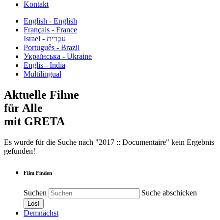
Kontakt
English - English
Français - France
עִבְרִית - Israel
Português - Brazil
Українська - Ukraine
Englis - India
Multilingual
Aktuelle Filme
für Alle
mit GRETA
Es wurde für die Suche nach "2017 :: Documentaire" kein Ergebnis
gefunden!
Film Finden
Suchen
Suche abschicken
Demnächst