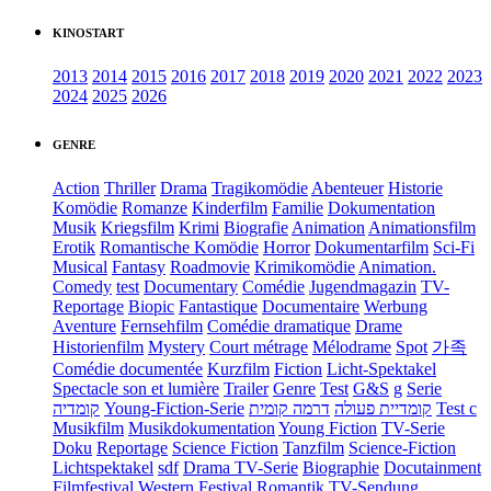
KINOSTART
2013
2014
2015
2016
2017
2018
2019
2020
2021
2022
2023
2024
2025
2026
GENRE
Action
Thriller
Drama
Tragikomödie
Abenteuer
Historie
Komödie
Romanze
Kinderfilm
Familie
Dokumentation
Musik
Kriegsfilm
Krimi
Biografie
Animation
Animationsfilm
Erotik
Romantische Komödie
Horror
Dokumentarfilm
Sci-Fi
Musical
Fantasy
Roadmovie
Krimikomödie
Animation.
Comedy
test
Documentary
Comédie
Jugendmagazin
TV-
Reportage
Biopic
Fantastique
Documentaire
Werbung
Aventure
Fernsehfilm
Comédie dramatique
Drame
Historienfilm
Mystery
Court métrage
Mélodrame
Spot
가족
Comédie documentée
Kurzfilm
Fiction
Licht-Spektakel
Spectacle son et lumière
Trailer
Genre
Test
G&S
g
Serie
קומדיה
Young-Fiction-Serie
דרמה קומית
קומדיית פעולה
Test c
Musikfilm
Musikdokumentation
Young Fiction
TV-Serie
Doku
Reportage
Science Fiction
Tanzfilm
Science-Fiction
Lichtspektakel
sdf
Drama TV-Serie
Biographie
Docutainment
Filmfestival
Western
Festival
Romantik
TV-Sendung