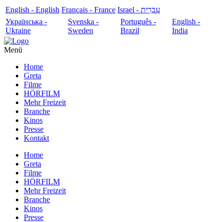
English - English
Français - France
עִבְרִית - Israel
Українська -
Svenska -
Português -
English -
Ukraine
Sweden
Brazil
India
Menü
Home
Greta
Filme
HÖRFILM
Mehr Freizeit
Branche
Kinos
Presse
Kontakt
Home
Greta
Filme
HÖRFILM
Mehr Freizeit
Branche
Kinos
Presse