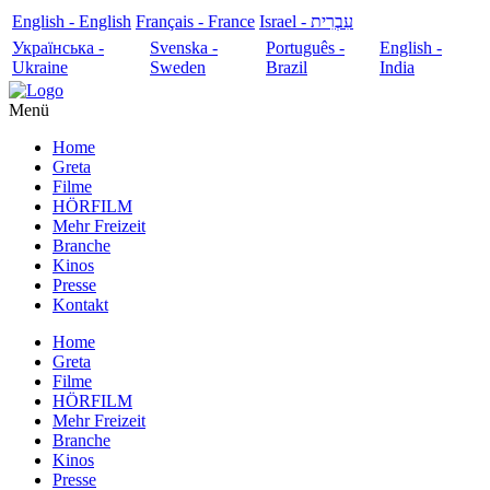
English - English
Français - France
עִבְרִית - Israel
Українська -
Svenska -
Português -
English -
Ukraine
Sweden
Brazil
India
Menü
Home
Greta
Filme
HÖRFILM
Mehr Freizeit
Branche
Kinos
Presse
Kontakt
Home
Greta
Filme
HÖRFILM
Mehr Freizeit
Branche
Kinos
Presse