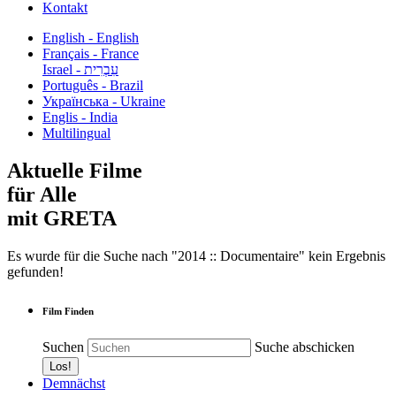
Kontakt
English - English
Français - France
עִבְרִית - Israel
Português - Brazil
Українська - Ukraine
Englis - India
Multilingual
Aktuelle Filme
für Alle
mit GRETA
Es wurde für die Suche nach "2014 :: Documentaire" kein Ergebnis
gefunden!
Film Finden
Suchen
Suche abschicken
Demnächst