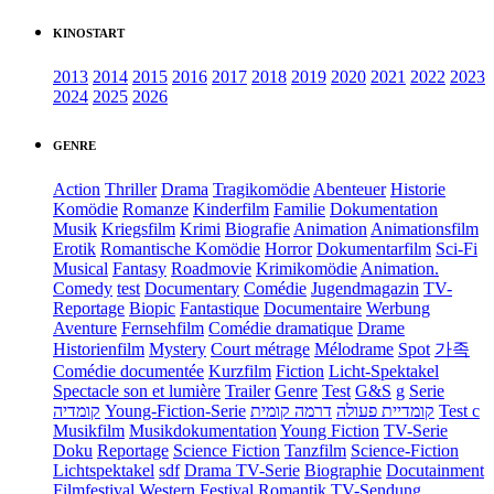
KINOSTART
2013
2014
2015
2016
2017
2018
2019
2020
2021
2022
2023
2024
2025
2026
GENRE
Action
Thriller
Drama
Tragikomödie
Abenteuer
Historie
Komödie
Romanze
Kinderfilm
Familie
Dokumentation
Musik
Kriegsfilm
Krimi
Biografie
Animation
Animationsfilm
Erotik
Romantische Komödie
Horror
Dokumentarfilm
Sci-Fi
Musical
Fantasy
Roadmovie
Krimikomödie
Animation.
Comedy
test
Documentary
Comédie
Jugendmagazin
TV-
Reportage
Biopic
Fantastique
Documentaire
Werbung
Aventure
Fernsehfilm
Comédie dramatique
Drame
Historienfilm
Mystery
Court métrage
Mélodrame
Spot
가족
Comédie documentée
Kurzfilm
Fiction
Licht-Spektakel
Spectacle son et lumière
Trailer
Genre
Test
G&S
g
Serie
קומדיה
Young-Fiction-Serie
דרמה קומית
קומדיית פעולה
Test c
Musikfilm
Musikdokumentation
Young Fiction
TV-Serie
Doku
Reportage
Science Fiction
Tanzfilm
Science-Fiction
Lichtspektakel
sdf
Drama TV-Serie
Biographie
Docutainment
Filmfestival
Western
Festival
Romantik
TV-Sendung