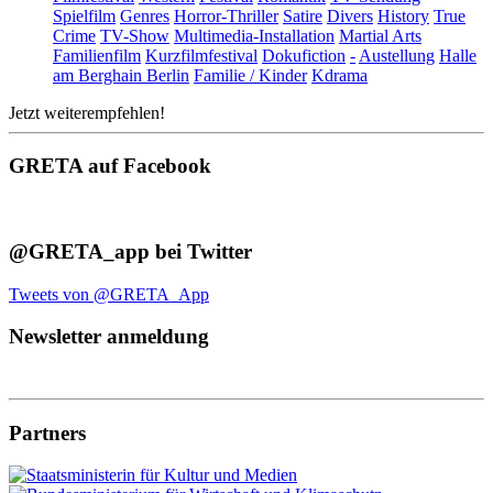
Spielfilm
Genres
Horror-Thriller
Satire
Divers
History
True
Crime
TV-Show
Multimedia-Installation
Martial Arts
Familienfilm
Kurzfilmfestival
Dokufiction
-
Austellung
Halle
am Berghain Berlin
Familie / Kinder
Kdrama
Jetzt weiterempfehlen!
GRETA auf Facebook
@GRETA_app bei Twitter
Tweets von @GRETA_App
Newsletter anmeldung
Partners