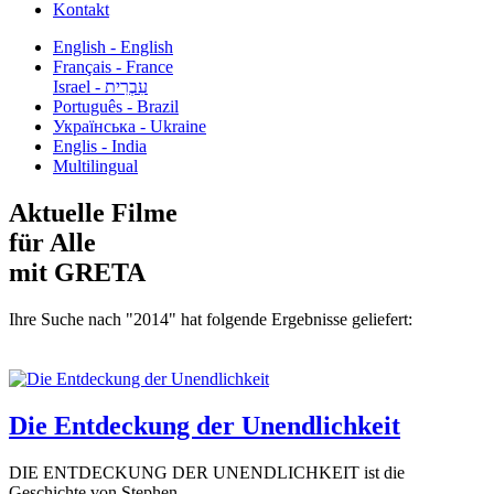
Kontakt
English - English
Français - France
עִבְרִית - Israel
Português - Brazil
Українська - Ukraine
Englis - India
Multilingual
Aktuelle Filme
für Alle
mit GRETA
Ihre Suche nach "2014" hat folgende Ergebnisse geliefert:
Die Entdeckung der Unendlichkeit
DIE ENTDECKUNG DER UNENDLICHKEIT ist die
Geschichte von Stephen...