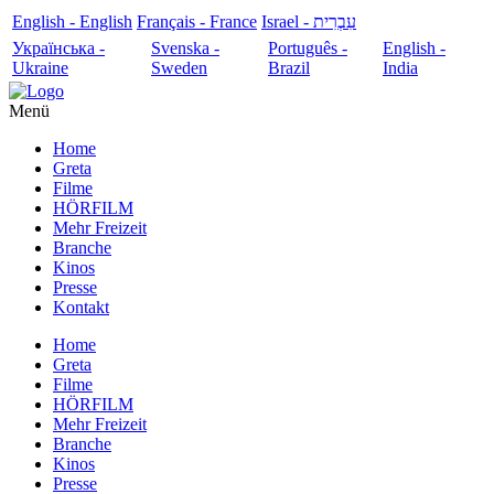
English - English
Français - France
עִבְרִית - Israel
Українська -
Svenska -
Português -
English -
Ukraine
Sweden
Brazil
India
Menü
Home
Greta
Filme
HÖRFILM
Mehr Freizeit
Branche
Kinos
Presse
Kontakt
Home
Greta
Filme
HÖRFILM
Mehr Freizeit
Branche
Kinos
Presse