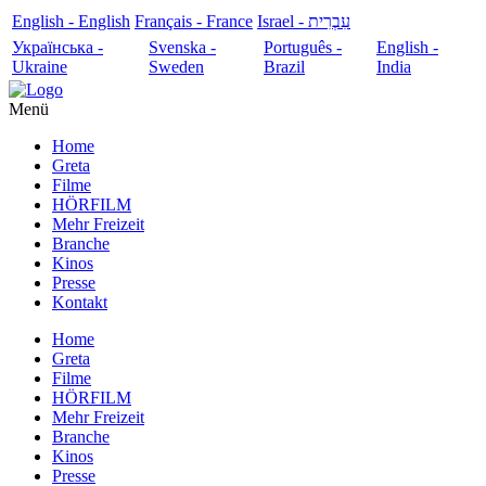
English - English
Français - France
עִבְרִית - Israel
Українська -
Svenska -
Português -
English -
Ukraine
Sweden
Brazil
India
Menü
Home
Greta
Filme
HÖRFILM
Mehr Freizeit
Branche
Kinos
Presse
Kontakt
Home
Greta
Filme
HÖRFILM
Mehr Freizeit
Branche
Kinos
Presse