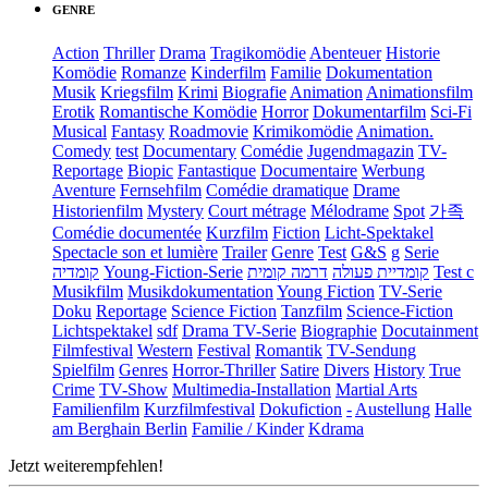
GENRE
Action
Thriller
Drama
Tragikomödie
Abenteuer
Historie
Komödie
Romanze
Kinderfilm
Familie
Dokumentation
Musik
Kriegsfilm
Krimi
Biografie
Animation
Animationsfilm
Erotik
Romantische Komödie
Horror
Dokumentarfilm
Sci-Fi
Musical
Fantasy
Roadmovie
Krimikomödie
Animation.
Comedy
test
Documentary
Comédie
Jugendmagazin
TV-
Reportage
Biopic
Fantastique
Documentaire
Werbung
Aventure
Fernsehfilm
Comédie dramatique
Drame
Historienfilm
Mystery
Court métrage
Mélodrame
Spot
가족
Comédie documentée
Kurzfilm
Fiction
Licht-Spektakel
Spectacle son et lumière
Trailer
Genre
Test
G&S
g
Serie
קומדיה
Young-Fiction-Serie
דרמה קומית
קומדיית פעולה
Test c
Musikfilm
Musikdokumentation
Young Fiction
TV-Serie
Doku
Reportage
Science Fiction
Tanzfilm
Science-Fiction
Lichtspektakel
sdf
Drama TV-Serie
Biographie
Docutainment
Filmfestival
Western
Festival
Romantik
TV-Sendung
Spielfilm
Genres
Horror-Thriller
Satire
Divers
History
True
Crime
TV-Show
Multimedia-Installation
Martial Arts
Familienfilm
Kurzfilmfestival
Dokufiction
-
Austellung
Halle
am Berghain Berlin
Familie / Kinder
Kdrama
Jetzt weiterempfehlen!