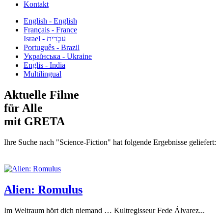
Kontakt
English - English
Français - France
עִבְרִית - Israel
Português - Brazil
Українська - Ukraine
Englis - India
Multilingual
Aktuelle Filme
für Alle
mit GRETA
Ihre Suche nach "Science-Fiction" hat folgende Ergebnisse geliefert:
Alien: Romulus
Im Weltraum hört dich niemand … Kultregisseur Fede Álvarez...