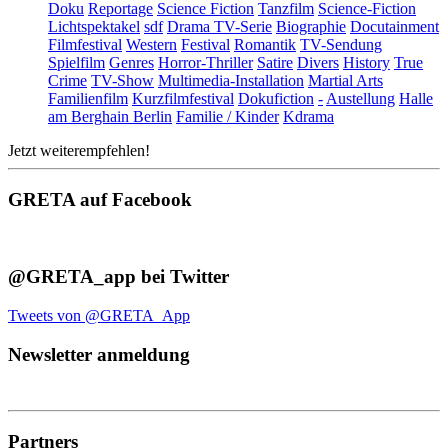
Doku
Reportage
Science Fiction
Tanzfilm
Science-Fiction
Lichtspektakel
sdf
Drama TV-Serie
Biographie
Docutainment
Filmfestival
Western
Festival
Romantik
TV-Sendung
Spielfilm
Genres
Horror-Thriller
Satire
Divers
History
True
Crime
TV-Show
Multimedia-Installation
Martial Arts
Familienfilm
Kurzfilmfestival
Dokufiction
-
Austellung
Halle
am Berghain Berlin
Familie / Kinder
Kdrama
Jetzt weiterempfehlen!
GRETA auf Facebook
@GRETA_app bei Twitter
Tweets von @GRETA_App
Newsletter anmeldung
Partners