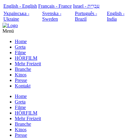
English - English
Français - France
עִבְרִית - Israel
Українська -
Svenska -
Português -
English -
Ukraine
Sweden
Brazil
India
Menü
Home
Greta
Filme
HÖRFILM
Mehr Freizeit
Branche
Kinos
Presse
Kontakt
Home
Greta
Filme
HÖRFILM
Mehr Freizeit
Branche
Kinos
Presse