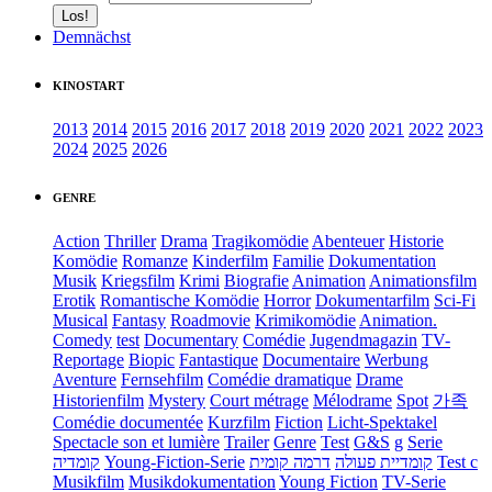
Demnächst
KINOSTART
2013
2014
2015
2016
2017
2018
2019
2020
2021
2022
2023
2024
2025
2026
GENRE
Action
Thriller
Drama
Tragikomödie
Abenteuer
Historie
Komödie
Romanze
Kinderfilm
Familie
Dokumentation
Musik
Kriegsfilm
Krimi
Biografie
Animation
Animationsfilm
Erotik
Romantische Komödie
Horror
Dokumentarfilm
Sci-Fi
Musical
Fantasy
Roadmovie
Krimikomödie
Animation.
Comedy
test
Documentary
Comédie
Jugendmagazin
TV-
Reportage
Biopic
Fantastique
Documentaire
Werbung
Aventure
Fernsehfilm
Comédie dramatique
Drame
Historienfilm
Mystery
Court métrage
Mélodrame
Spot
가족
Comédie documentée
Kurzfilm
Fiction
Licht-Spektakel
Spectacle son et lumière
Trailer
Genre
Test
G&S
g
Serie
קומדיה
Young-Fiction-Serie
דרמה קומית
קומדיית פעולה
Test c
Musikfilm
Musikdokumentation
Young Fiction
TV-Serie