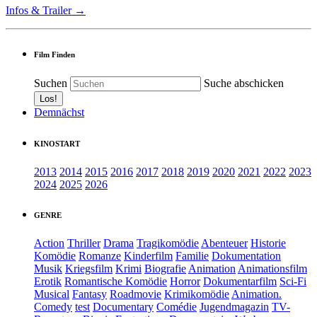
Infos & Trailer →
Film Finden
Suchen
Suche abschicken
Demnächst
KINOSTART
2013
2014
2015
2016
2017
2018
2019
2020
2021
2022
2023
2024
2025
2026
GENRE
Action
Thriller
Drama
Tragikomödie
Abenteuer
Historie
Komödie
Romanze
Kinderfilm
Familie
Dokumentation
Musik
Kriegsfilm
Krimi
Biografie
Animation
Animationsfilm
Erotik
Romantische Komödie
Horror
Dokumentarfilm
Sci-Fi
Musical
Fantasy
Roadmovie
Krimikomödie
Animation.
Comedy
test
Documentary
Comédie
Jugendmagazin
TV-