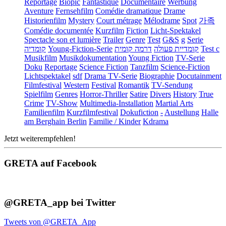
Reportage
Biopic
Fantastique
Documentaire
Werbung
Aventure
Fernsehfilm
Comédie dramatique
Drame
Historienfilm
Mystery
Court métrage
Mélodrame
Spot
가족
Comédie documentée
Kurzfilm
Fiction
Licht-Spektakel
Spectacle son et lumière
Trailer
Genre
Test
G&S
g
Serie
קומדיה
Young-Fiction-Serie
דרמה קומית
קומדיית פעולה
Test c
Musikfilm
Musikdokumentation
Young Fiction
TV-Serie
Doku
Reportage
Science Fiction
Tanzfilm
Science-Fiction
Lichtspektakel
sdf
Drama TV-Serie
Biographie
Docutainment
Filmfestival
Western
Festival
Romantik
TV-Sendung
Spielfilm
Genres
Horror-Thriller
Satire
Divers
History
True
Crime
TV-Show
Multimedia-Installation
Martial Arts
Familienfilm
Kurzfilmfestival
Dokufiction
-
Austellung
Halle
am Berghain Berlin
Familie / Kinder
Kdrama
Jetzt weiterempfehlen!
GRETA auf Facebook
@GRETA_app bei Twitter
Tweets von @GRETA_App