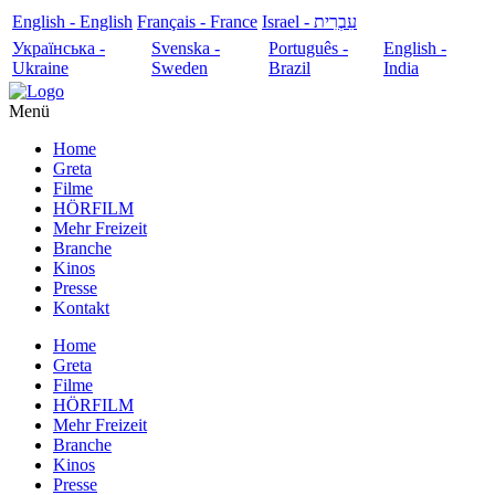
English - English
Français - France
עִבְרִית - Israel
Українська -
Svenska -
Português -
English -
Ukraine
Sweden
Brazil
India
Menü
Home
Greta
Filme
HÖRFILM
Mehr Freizeit
Branche
Kinos
Presse
Kontakt
Home
Greta
Filme
HÖRFILM
Mehr Freizeit
Branche
Kinos
Presse