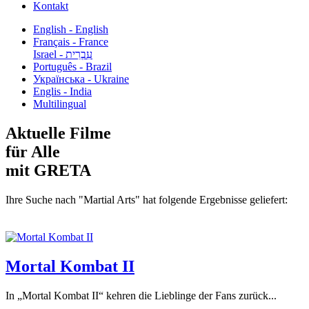
Kontakt
English - English
Français - France
עִבְרִית - Israel
Português - Brazil
Українська - Ukraine
Englis - India
Multilingual
Aktuelle Filme
für Alle
mit GRETA
Ihre Suche nach "Martial Arts" hat folgende Ergebnisse geliefert:
Mortal Kombat II
In „Mortal Kombat II“ kehren die Lieblinge der Fans zurück...