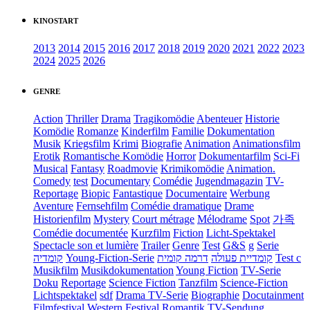
KINOSTART
2013
2014
2015
2016
2017
2018
2019
2020
2021
2022
2023
2024
2025
2026
GENRE
Action
Thriller
Drama
Tragikomödie
Abenteuer
Historie
Komödie
Romanze
Kinderfilm
Familie
Dokumentation
Musik
Kriegsfilm
Krimi
Biografie
Animation
Animationsfilm
Erotik
Romantische Komödie
Horror
Dokumentarfilm
Sci-Fi
Musical
Fantasy
Roadmovie
Krimikomödie
Animation.
Comedy
test
Documentary
Comédie
Jugendmagazin
TV-
Reportage
Biopic
Fantastique
Documentaire
Werbung
Aventure
Fernsehfilm
Comédie dramatique
Drame
Historienfilm
Mystery
Court métrage
Mélodrame
Spot
가족
Comédie documentée
Kurzfilm
Fiction
Licht-Spektakel
Spectacle son et lumière
Trailer
Genre
Test
G&S
g
Serie
קומדיה
Young-Fiction-Serie
דרמה קומית
קומדיית פעולה
Test c
Musikfilm
Musikdokumentation
Young Fiction
TV-Serie
Doku
Reportage
Science Fiction
Tanzfilm
Science-Fiction
Lichtspektakel
sdf
Drama TV-Serie
Biographie
Docutainment
Filmfestival
Western
Festival
Romantik
TV-Sendung