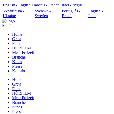
English - English
Français - France
עִבְרִית - Israel
Українська -
Svenska -
Português -
English -
Ukraine
Sweden
Brazil
India
Menü
Home
Greta
Filme
HÖRFILM
Mehr Freizeit
Branche
Kinos
Presse
Kontakt
Home
Greta
Filme
HÖRFILM
Mehr Freizeit
Branche
Kinos
Presse