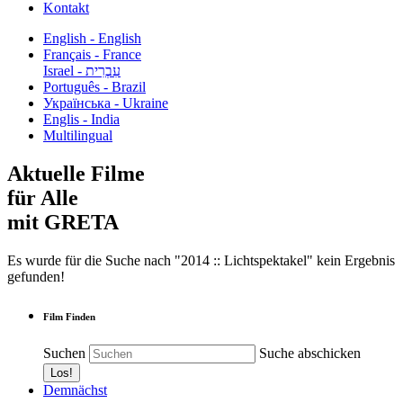
Kontakt
English - English
Français - France
עִבְרִית - Israel
Português - Brazil
Українська - Ukraine
Englis - India
Multilingual
Aktuelle Filme
für Alle
mit GRETA
Es wurde für die Suche nach "2014 :: Lichtspektakel" kein Ergebnis
gefunden!
Film Finden
Suchen
Suche abschicken
Demnächst