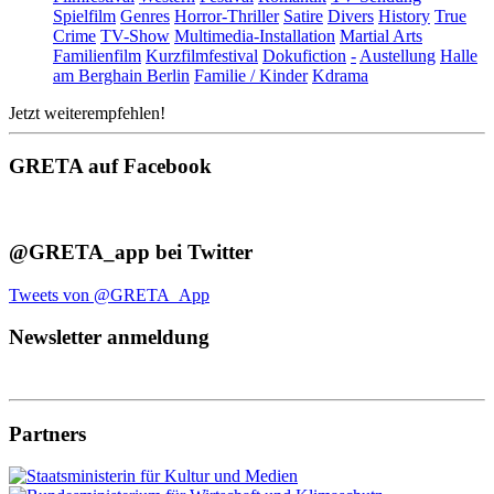
Spielfilm
Genres
Horror-Thriller
Satire
Divers
History
True
Crime
TV-Show
Multimedia-Installation
Martial Arts
Familienfilm
Kurzfilmfestival
Dokufiction
-
Austellung
Halle
am Berghain Berlin
Familie / Kinder
Kdrama
Jetzt weiterempfehlen!
GRETA auf Facebook
@GRETA_app bei Twitter
Tweets von @GRETA_App
Newsletter anmeldung
Partners